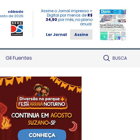
Assine o Jornal impresso +
sábado
Digital por menos de
R$
osto de 2026
34,90
por mês, no plano
anual.
Ler Jornal
Assine
Gil Fuentes
BUSCA