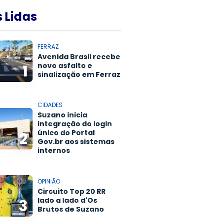
 Lidas
FERRAZ
Avenida Brasil recebe
novo asfalto e
1
sinalização em Ferraz
CIDADES
Suzano inicia
integração do login
único do Portal
2
Gov.br aos sistemas
internos
OPINIÃO
Circuito Top 20 RR
lado a lado d'Os
3
Brutos de Suzano