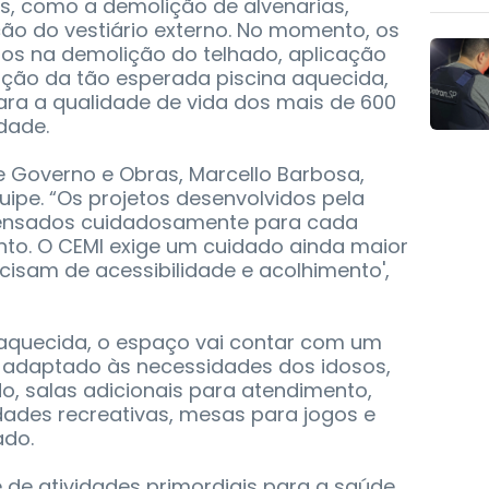
, como a demolição de alvenarias,
ão do vestiário externo. No momento, os
os na demolição do telhado, aplicação
ução da tão esperada piscina aquecida,
ara a qualidade de vida dos mais de 600
dade.
de Governo e Obras, Marcello Barbosa,
uipe. “Os projetos desenvolvidos pela
pensados cuidadosamente para cada
to. O CEMI exige um cuidado ainda maior
cisam de acessibilidade e acolhimento',
 aquecida, o espaço vai contar com um
 adaptado às necessidades dos idosos,
o, salas adicionais para atendimento,
dades recreativas, mesas para jogos e
ado.
 de atividades primordiais para a saúde