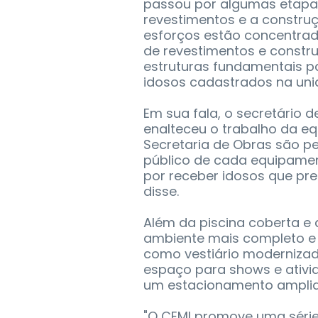
passou por algumas etapas
revestimentos e a construç
esforços estão concentrad
de revestimentos e constr
estruturas fundamentais p
idosos cadastrados na uni
Em sua fala, o secretário 
enalteceu o trabalho da eq
Secretaria de Obras são 
público de cada equipamen
por receber idosos que pre
disse.
Além da piscina coberta e
ambiente mais completo e
como vestiário modernizad
espaço para shows e ativi
um estacionamento ampli
"O CEMI promove uma série