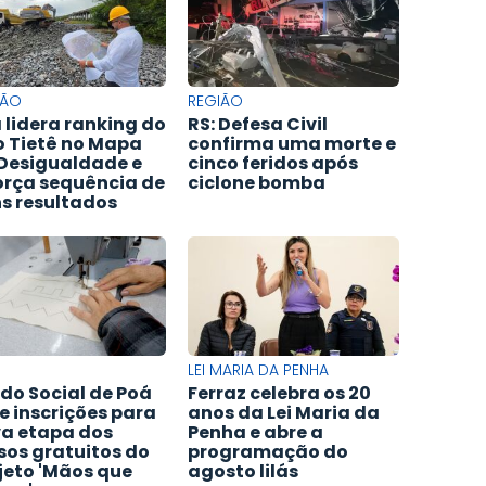
IÃO
REGIÃO
 lidera ranking do
RS: Defesa Civil
o Tietê no Mapa
confirma uma morte e
Desigualdade e
cinco feridos após
orça sequência de
ciclone bomba
s resultados
LEI MARIA DA PENHA
do Social de Poá
Ferraz celebra os 20
e inscrições para
anos da Lei Maria da
a etapa dos
Penha e abre a
sos gratuitos do
programação do
jeto 'Mãos que
agosto lilás