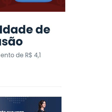
 Idade de
usão
ento de R$ 4,1