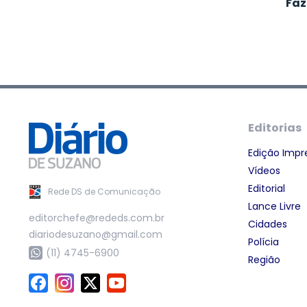
Faz
Editorias
Edição Impr
Vídeos
Editorial
Rede DS de Comunicação
Lance Livre
editorchefe@rededs.com.br
Cidades
diariodesuzano@gmail.com
Polícia
(11) 4745-6900
Região