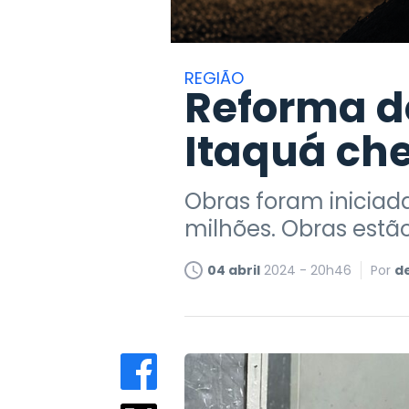
REGIÃO
Reforma d
Itaquá ch
Obras foram iniciad
milhões. Obras estã
04 abril
2024 - 20h46
Por
d