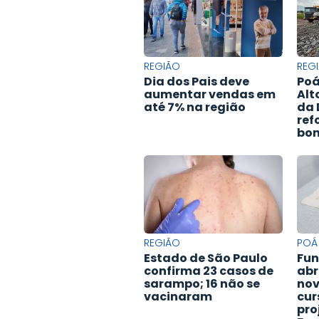
REGIÃO
REG
Dia dos Pais deve
Poá
aumentar vendas em
Alt
até 7% na região
da 
ref
bon
REGIÃO
POÁ
Estado de São Paulo
Fun
confirma 23 casos de
abr
sarampo; 16 não se
nov
vacinaram
cur
pro