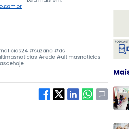
o.com.br
 #noticias24 #suzano #ds
timasnoticias #rede #ultimasnoticias
iasdehoje
Mais