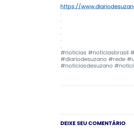
https://www.diariodesuzan
.
.
.
.
.
.
#noticias #noticiasbrasil
#diariodesuzano #rede #ul
#noticiasdesuzano #notic
DEIXE SEU COMENTÁRIO