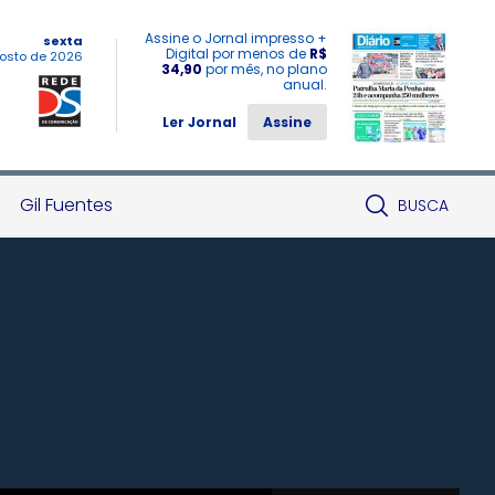
Assine o Jornal impresso +
sexta
Digital por menos de
R$
osto de 2026
34,90
por mês, no plano
anual.
Ler Jornal
Assine
Gil Fuentes
BUSCA