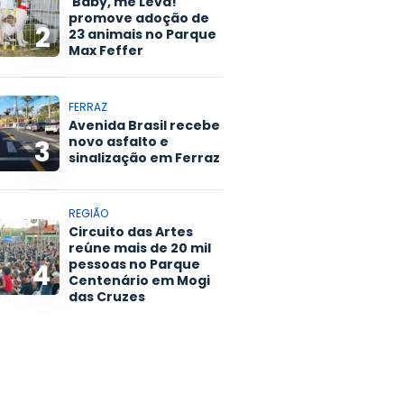
'Baby, me Leva!'
promove adoção de
2
23 animais no Parque
Max Feffer
FERRAZ
Avenida Brasil recebe
novo asfalto e
3
sinalização em Ferraz
REGIÃO
Circuito das Artes
reúne mais de 20 mil
pessoas no Parque
4
Centenário em Mogi
das Cruzes