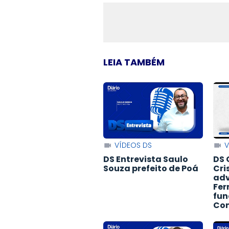
LEIA TAMBÉM
VÍDEOS DS
V
DS Entrevista Saulo
DS 
Souza prefeito de Poá
Cri
adv
Fer
fun
Con