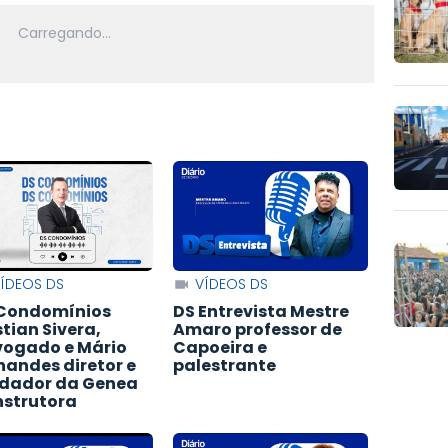
ÍDEOS DS
VÍDEOS DS
Condomínios
DS Entrevista Mestre
stian Sivera,
Amaro professor de
ogado e Mário
Capoeira e
nandes diretor e
palestrante
dador da Genea
strutora