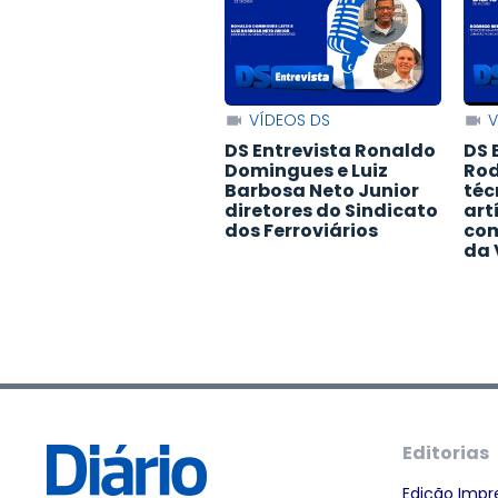
VÍDEOS DS
V
DS Entrevista Ronaldo
DS 
Domingues e Luiz
Rod
Barbosa Neto Junior
téc
diretores do Sindicato
art
dos Ferroviários
com
da 
Editorias
Edição Impr