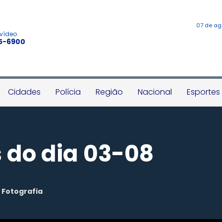
07 de ag
 vídeo
45-6900
Cidades
Polícia
Região
Nacional
Esportes
 do dia 03-08
r
Fotografia