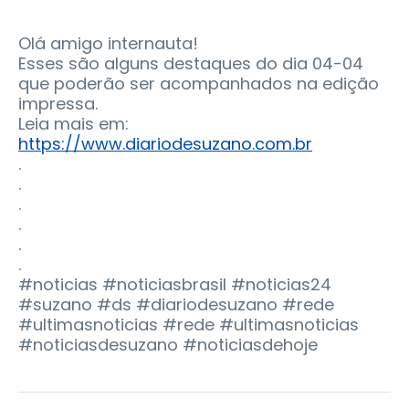
Olá amigo internauta!
Esses são alguns destaques do dia 04-04
que poderão ser acompanhados na edição
impressa.
Leia mais em:
https://www.diariodesuzano.com.br
.
.
.
.
.
.
#noticias #noticiasbrasil #noticias24
#suzano #ds #diariodesuzano #rede
#ultimasnoticias #rede #ultimasnoticias
#noticiasdesuzano #noticiasdehoje