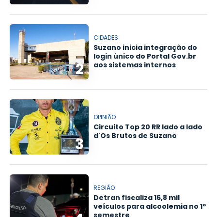
CIDADES
Suzano inicia integração do
login único do Portal Gov.br
2
aos sistemas internos
OPINIÃO
Circuito Top 20 RR lado a lado
d'Os Brutos de Suzano
3
REGIÃO
Detran fiscaliza 16,8 mil
veículos para alcoolemia no 1º
semestre