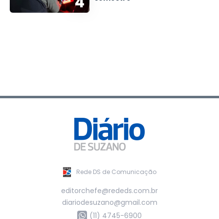
4
Rede DS de Comunicação
editorchefe@rededs.com.br
diariodesuzano@gmail.com
(11) 4745-6900