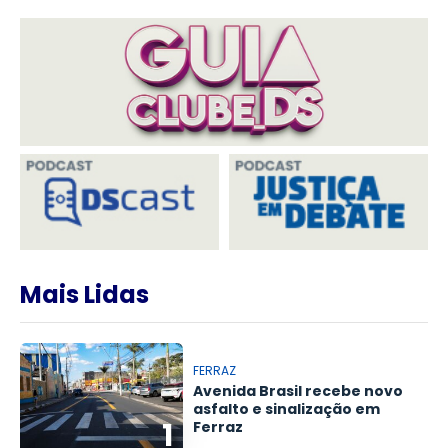
Mais Lidas
FERRAZ
Avenida Brasil recebe novo
asfalto e sinalização em
1
Ferraz