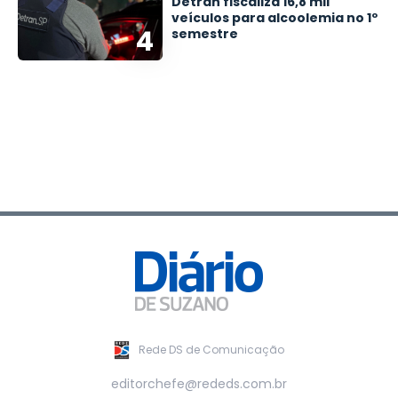
Detran fiscaliza 16,8 mil
veículos para alcoolemia no 1º
4
semestre
Rede DS de Comunicação
editorchefe@rededs.com.br