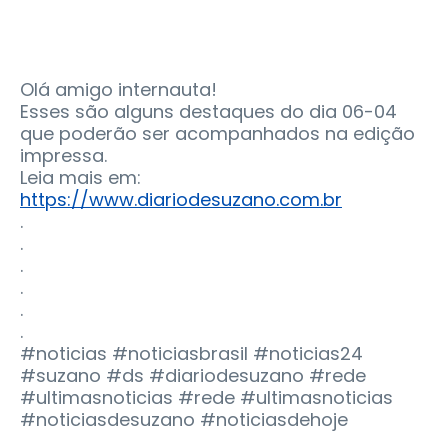
Olá amigo internauta!
Esses são alguns destaques do dia 06-04
que poderão ser acompanhados na edição
impressa.
Leia mais em:
https://www.diariodesuzano.com.br
.
.
.
.
.
.
#noticias #noticiasbrasil #noticias24
#suzano #ds #diariodesuzano #rede
#ultimasnoticias #rede #ultimasnoticias
#noticiasdesuzano #noticiasdehoje