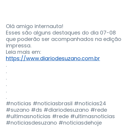
Olá amigo internauta!
Esses são alguns destaques do dia 07-08
que poderão ser acompanhados na edição
impressa.
Leia mais em:
https://www.diariodesuzano.com.br
.
.
.
.
.
.
#noticias #noticiasbrasil #noticias24
#suzano #ds #diariodesuzano #rede
#ultimasnoticias #rede #ultimasnoticias
#noticiasdesuzano #noticiasdehoje