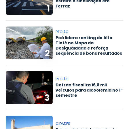
asfalto e sinalização em
1
Ferraz
REGIÃO
Poá lidera ranking do Alto
Tietê no Mapa da
Desigualdade e reforça
2
sequência de bons resultados
REGIÃO
Detran fiscaliza 16,8 mil
veículos para alcoolemia no 1º
3
semestre
CIDADES