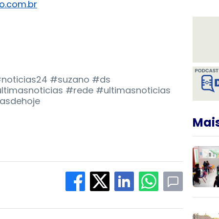
o.com.br
 #noticias24 #suzano #ds
timasnoticias #rede #ultimasnoticias
iasdehoje
Mais