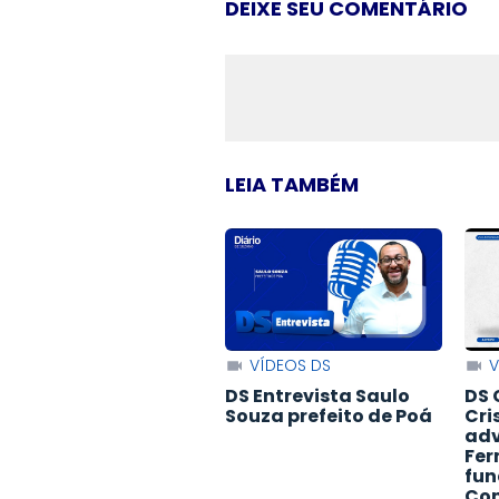
DEIXE SEU COMENTÁRIO
LEIA TAMBÉM
VÍDEOS DS
V
DS Entrevista Saulo
DS 
Souza prefeito de Poá
Cri
adv
Fer
fun
Con