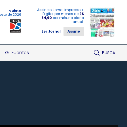
Assine o Jornal impresso +
quinta
Digital por menos de
R$
osto de 2026
34,90
por mês, no plano
anual.
Ler Jornal
Assine
Gil Fuentes
BUSCA