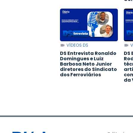
VÍDEOS DS
V
DS Entrevista Ronaldo
DS 
Domingues e Luiz
Rod
Barbosa Neto Junior
téc
diretores do Sindicato
art
dos Ferroviários
com
da 