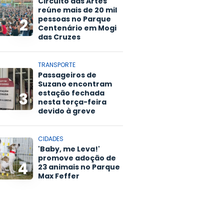
Circuito das Artes
reúne mais de 20 mil
pessoas no Parque
2
Centenário em Mogi
das Cruzes
TRANSPORTE
Passageiros de
Suzano encontram
estação fechada
3
nesta terça-feira
devido à greve
CIDADES
'Baby, me Leva!'
promove adoção de
4
23 animais no Parque
Max Feffer