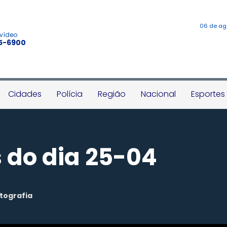
06 de ag
 vídeo
45-6900
Cidades
Polícia
Região
Nacional
Esportes
 do dia 25-04
tografia