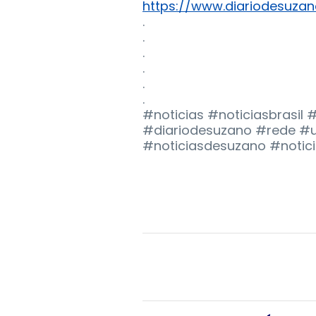
https://www.diariodesuzan
.
.
.
.
.
.
#noticias #noticiasbrasil
#diariodesuzano #rede #ul
#noticiasdesuzano #notic