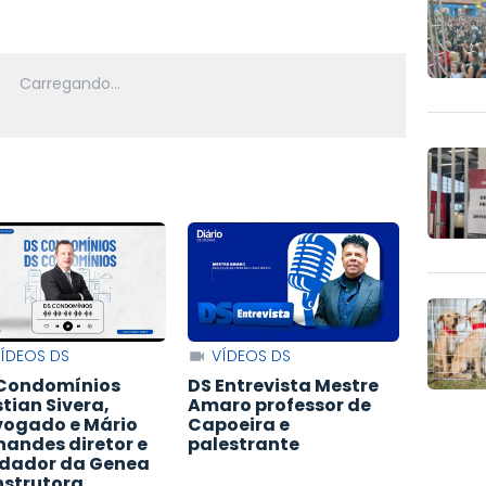
ÍDEOS DS
VÍDEOS DS
Condomínios
DS Entrevista Mestre
stian Sivera,
Amaro professor de
ogado e Mário
Capoeira e
nandes diretor e
palestrante
dador da Genea
strutora