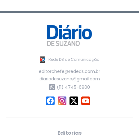
Rede DS de Comunicação
editorchefe@rededs.com.br
diariodesuzano@gmail.com
(11) 4745-6900
Editorias