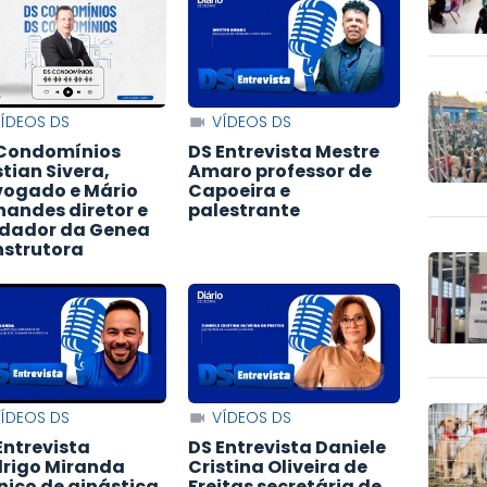
ÍDEOS DS
VÍDEOS DS
Condomínios
DS Entrevista Mestre
stian Sivera,
Amaro professor de
ogado e Mário
Capoeira e
nandes diretor e
palestrante
dador da Genea
strutora
ÍDEOS DS
VÍDEOS DS
Entrevista
DS Entrevista Daniele
rigo Miranda
Cristina Oliveira de
nico de ginástica
Freitas secretária de