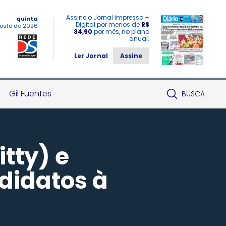
Assine o Jornal impresso +
quinta
Digital por menos de
R$
osto de 2026
34,90
por mês, no plano
anual.
Ler Jornal
Assine
Gil Fuentes
BUSCA
tty) e
didatos à