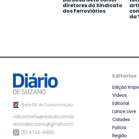
diretores do Sindicato
art
dos Ferroviários
com
da 
Editorias
Edição Impr
Vídeos
Editorial
Rede DS de Comunicação
Lance Livre
editorchefe@rededs.com.br
Cidades
diariodesuzano@gmail.com
Polícia
(11) 4745-6900
Região