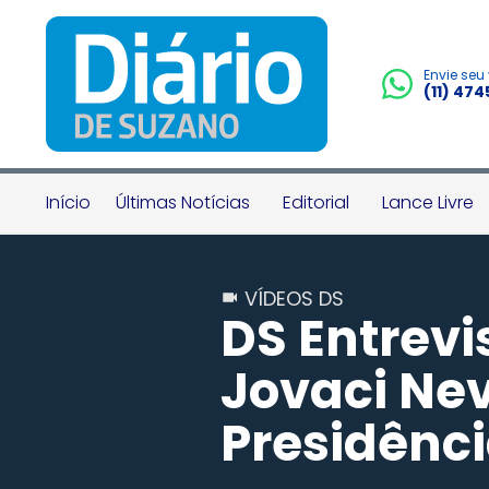
Envie seu
(11) 47
Início
Últimas Notícias
Editorial
Lance Livre
VÍDEOS DS
DS Entrevi
Jovaci Ne
Presidênc