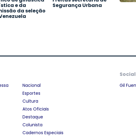
ística e da
Segurança Urbana
issão da seleção
Venezuela
Social
essa
Nacional
Gil Fue
Esportes
Cultura
Atos Oficiais
Destaque
Colunista
Cadernos Especiais