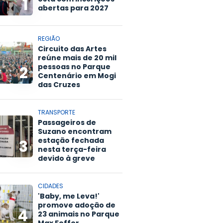
1
abertas para 2027
REGIÃO
Circuito das Artes
reúne mais de 20 mil
pessoas no Parque
2
Centenário em Mogi
das Cruzes
TRANSPORTE
Passageiros de
Suzano encontram
estação fechada
3
nesta terça-feira
devido à greve
CIDADES
'Baby, me Leva!'
promove adoção de
4
23 animais no Parque