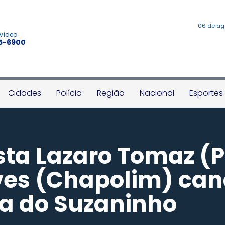
06 de ag
 vídeo
45-6900
Cidades
Polícia
Região
Nacional
Esportes
sta Lazaro Tomaz (Pi
ves (Chapolim) can
ia do Suzaninho