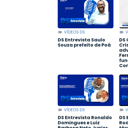
VÍDEOS DS
V
DS Entrevista Saulo
DS 
Souza prefeito de Poá
Cri
adv
Fer
fun
Con
VÍDEOS DS
V
DS Entrevista Ronaldo
DS 
Domingues e Luiz
Rod
Barbosa Neto Junior
téc