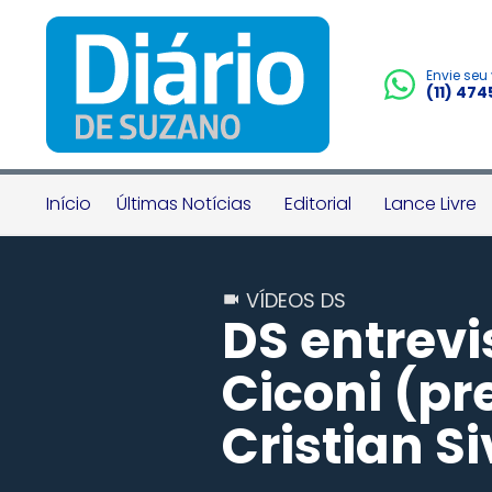
Envie seu
(11) 47
Início
Últimas Notícias
Editorial
Lance Livre
VÍDEOS DS
DS entrevi
Ciconi (pr
Cristian Si