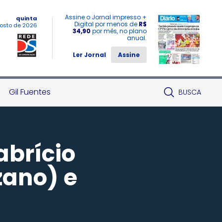
Assine o Jornal impresso +
quinta
Digital por menos de
R$
osto de 2026
34,90
por mês, no plano
anual.
Ler Jornal
Assine
Gil Fuentes
BUSCA
abrício
zano) e