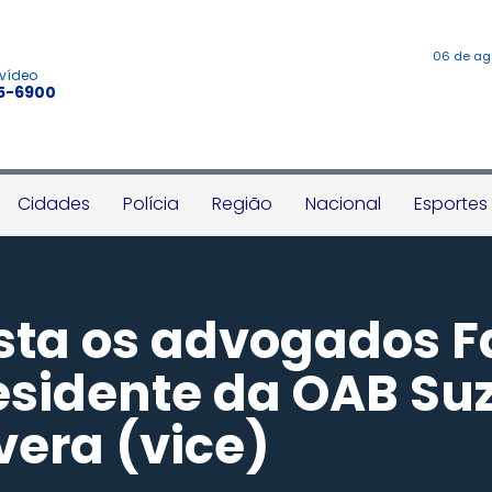
06 de ag
 vídeo
45-6900
Cidades
Polícia
Região
Nacional
Esportes
sta os advogados F
esidente da OAB Su
vera (vice)