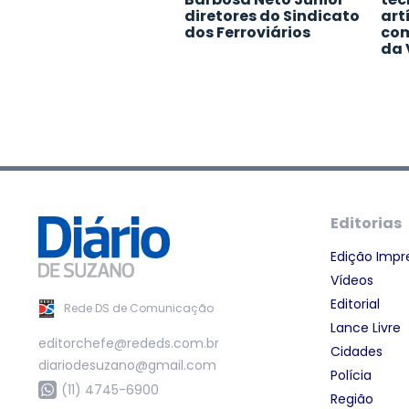
diretores do Sindicato
art
dos Ferroviários
com
da 
Editorias
Edição Impr
Vídeos
Editorial
Rede DS de Comunicação
Lance Livre
editorchefe@rededs.com.br
Cidades
diariodesuzano@gmail.com
Polícia
(11) 4745-6900
Região