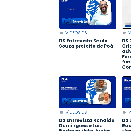
VÍDEOS DS
V
DS Entrevista Saulo
DS 
Souza prefeito de Poá
Cri
adv
Fer
fun
Con
VÍDEOS DS
V
DS Entrevista Ronaldo
DS 
Domingues e Luiz
Rod
Barbosa Neto Junior
téc