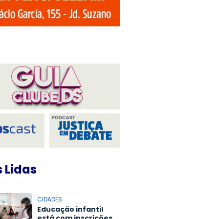
 Lidas
CIDADES
Educação infantil
está com inscrições