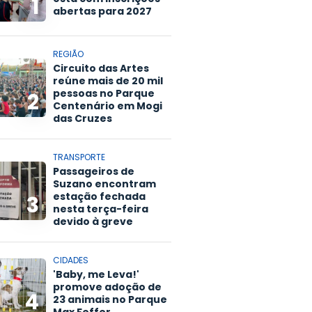
1
abertas para 2027
REGIÃO
Circuito das Artes
reúne mais de 20 mil
pessoas no Parque
2
Centenário em Mogi
das Cruzes
TRANSPORTE
Passageiros de
Suzano encontram
estação fechada
3
nesta terça-feira
devido à greve
CIDADES
'Baby, me Leva!'
promove adoção de
4
23 animais no Parque