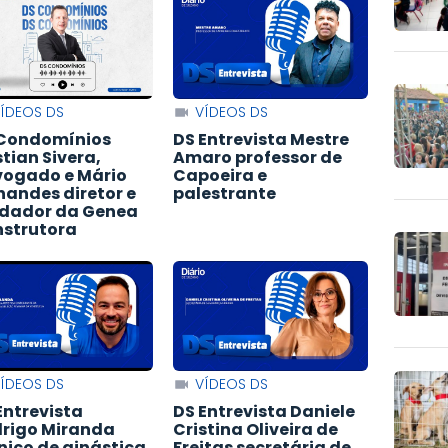
ÍDEOS DS
VÍDEOS DS
Condomínios
DS Entrevista Mestre
stian Sivera,
Amaro professor de
ogado e Mário
Capoeira e
nandes diretor e
palestrante
dador da Genea
strutora
ÍDEOS DS
VÍDEOS DS
Entrevista
DS Entrevista Daniele
rigo Miranda
Cristina Oliveira de
nico de ginástica
Freitas secretária de