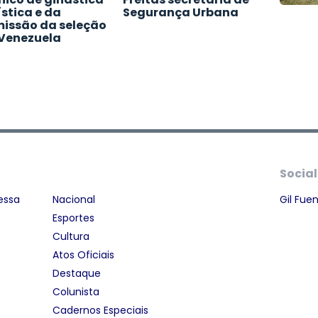
ística e da
Segurança Urbana
issão da seleção
Venezuela
Social
essa
Nacional
Gil Fue
Esportes
Cultura
Atos Oficiais
Destaque
Colunista
Cadernos Especiais