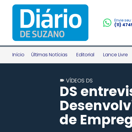
Envie seu
(11) 47
Início
Últimas Notícias
Editorial
Lance Livre
VÍDEOS DS
DS entrevi
Desenvolv
de Empreg