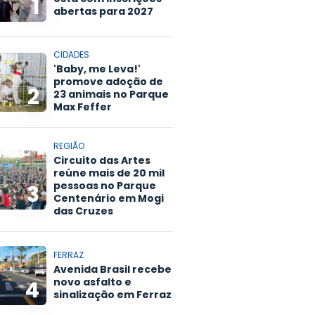
1
abertas para 2027
CIDADES
'Baby, me Leva!'
promove adoção de
2
23 animais no Parque
Max Feffer
REGIÃO
Circuito das Artes
reúne mais de 20 mil
pessoas no Parque
3
Centenário em Mogi
das Cruzes
FERRAZ
Avenida Brasil recebe
novo asfalto e
4
sinalização em Ferraz