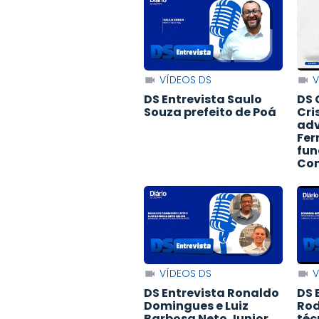
VÍDEOS DS
V
DS Entrevista Saulo
DS 
Souza prefeito de Poá
Cri
adv
Fer
fun
Con
VÍDEOS DS
V
DS Entrevista Ronaldo
DS 
Domingues e Luiz
Rod
Barbosa Neto Junior
téc