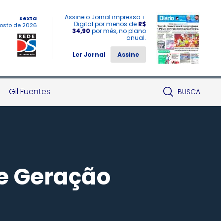
Assine o Jornal impresso +
sexta
Digital por menos de
R$
osto de 2026
34,90
por mês, no plano
anual.
Ler Jornal
Assine
Gil Fuentes
BUSCA
e Geração