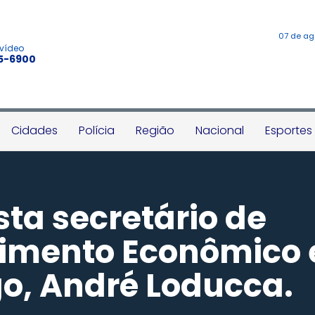
07 de ag
 vídeo
45-6900
Cidades
Polícia
Região
Nacional
Esportes
sta secretário de
imento Econômico 
o, André Loducca.