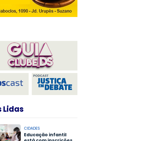
 Lidas
CIDADES
Educação infantil
está com inscrições