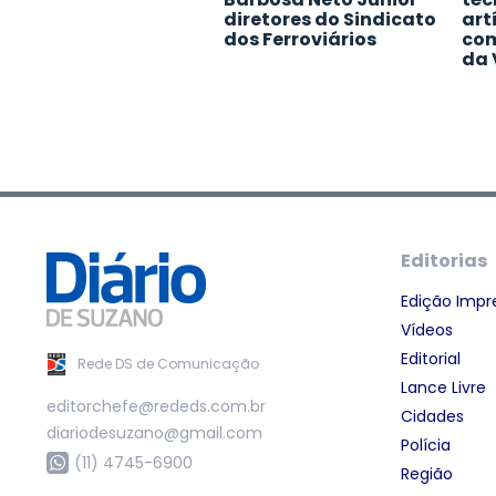
diretores do Sindicato
art
dos Ferroviários
com
da 
Editorias
Edição Impr
Vídeos
Editorial
Rede DS de Comunicação
Lance Livre
editorchefe@rededs.com.br
Cidades
diariodesuzano@gmail.com
Polícia
(11) 4745-6900
Região