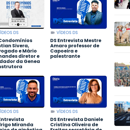
ÍDEOS DS
VÍDEOS DS
Condomínios
DS Entrevista Mestre
stian Sivera,
Amaro professor de
ogado e Mário
Capoeira e
nandes diretor e
palestrante
dador da Genea
strutora
ÍDEOS DS
VÍDEOS DS
Entrevista
DS Entrevista Daniele
rigo Miranda
Cristina Oliveira de
nico de ginástica
Freitas secretária de