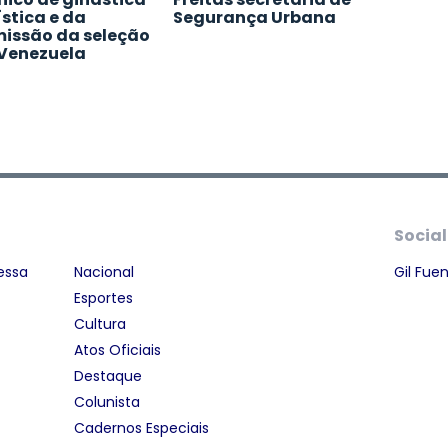
ística e da
Segurança Urbana
issão da seleção
Venezuela
Social
essa
Nacional
Gil Fue
Esportes
Cultura
Atos Oficiais
Destaque
Colunista
Cadernos Especiais