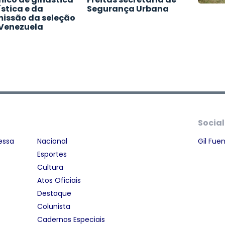
ística e da
Segurança Urbana
issão da seleção
Venezuela
Social
essa
Nacional
Gil Fue
Esportes
Cultura
Atos Oficiais
Destaque
Colunista
Cadernos Especiais