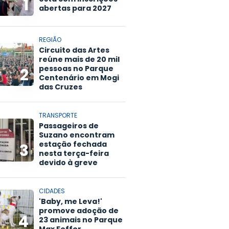
1
abertas para 2027
REGIÃO
Circuito das Artes
reúne mais de 20 mil
pessoas no Parque
2
Centenário em Mogi
das Cruzes
TRANSPORTE
Passageiros de
Suzano encontram
estação fechada
3
nesta terça-feira
devido à greve
CIDADES
'Baby, me Leva!'
promove adoção de
4
23 animais no Parque