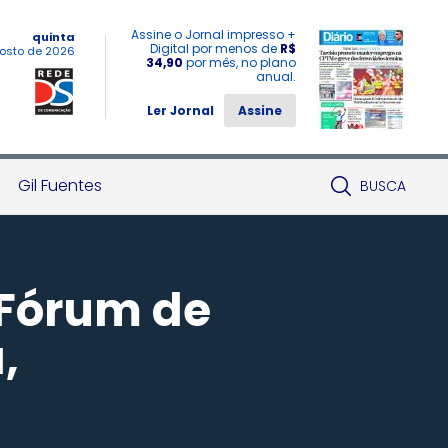
Assine o Jornal impresso +
quinta
Digital por menos de
R$
osto de 2026
34,90
por mês, no plano
anual.
Ler Jornal
Assine
Gil Fuentes
BUSCA
 Fórum de
,