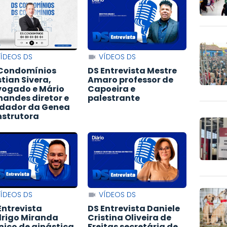
ÍDEOS DS
VÍDEOS DS
Condomínios
DS Entrevista Mestre
stian Sivera,
Amaro professor de
ogado e Mário
Capoeira e
nandes diretor e
palestrante
dador da Genea
strutora
ÍDEOS DS
VÍDEOS DS
Entrevista
DS Entrevista Daniele
rigo Miranda
Cristina Oliveira de
nico de ginástica
Freitas secretária de