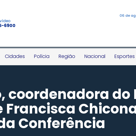
06 de ag
 vídeo
45-6900
Cidades
Polícia
Região
Nacional
Esportes
o, coordenadora do
 Francisca Chicona
da Conferência