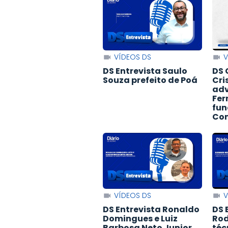
VÍDEOS DS
V
DS Entrevista Saulo
DS 
Souza prefeito de Poá
Cri
adv
Fer
fun
Con
VÍDEOS DS
V
DS Entrevista Ronaldo
DS 
Domingues e Luiz
Rod
Barbosa Neto Junior
téc