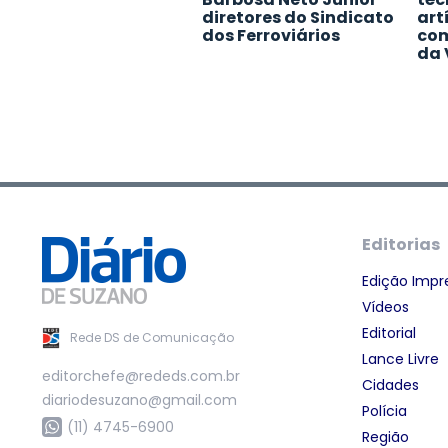
diretores do Sindicato
art
dos Ferroviários
com
da 
Editorias
Edição Impr
Vídeos
Editorial
Rede DS de Comunicação
Lance Livre
editorchefe@rededs.com.br
Cidades
diariodesuzano@gmail.com
Polícia
(11) 4745-6900
Região