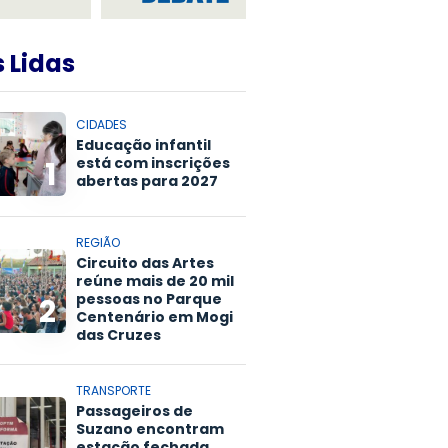
 Lidas
CIDADES
Educação infantil
está com inscrições
1
abertas para 2027
REGIÃO
Circuito das Artes
reúne mais de 20 mil
pessoas no Parque
2
Centenário em Mogi
das Cruzes
TRANSPORTE
Passageiros de
Suzano encontram
estação fechada