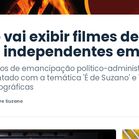
vai exibir filmes de
 independentes em 
os de emancipação político-administr
ado com a temática 'É de Suzano' e '
ográficas
De Suzano