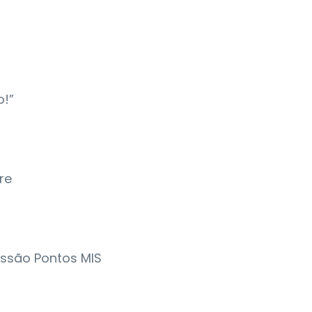
o!”
vre
Sessão Pontos MIS