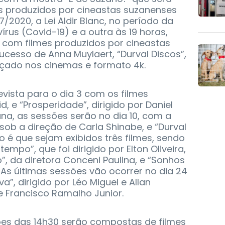
s produzidos por cineastas suzanenses
7/2020, a Lei Aldir Blanc, no período da
us (Covid-19) e a outra às 19 horas,
” com filmes produzidos por cineastas
ucesso de Anna Muylaert, “Durval Discos”,
nçado nos cinemas e formato 4k.
evista para o dia 3 com os filmes
d, e “Prosperidade”, dirigido por Daniel
na, as sessões serão no dia 10, com a
sob a direção de Carla Shinabe, e “Durval
ão é que sejam exibidos três filmes, sendo
tempo”, que foi dirigido por Elton Oliveira,
”, da diretora Conceni Paulina, e “Sonhos
 As últimas sessões vão ocorrer no dia 24
, dirigido por Léo Miguel e Allan
e Francisco Ramalho Junior.
sões das 14h30 serão compostas de filmes