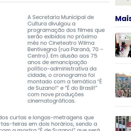
A Secretaria Municipal de
Mais
Cultura divulgou a
programação dos filmes que
serão exibidos no próximo
mês no Cineteatro Wilma
Bentivegna (rua Paraná, 70 –
Centro). Em alusão aos 75
anos de emancipação
político-administrativa da
cidade, o cronograma foi
montado com a temática “É
de Suzano!” e “É do Brasil!”
com nove produções
cinematográficas.
idos curtas e longas-metragens que
tas-feiras em dois horários, sendo a
 com a mostra “É de Suzano!” que será