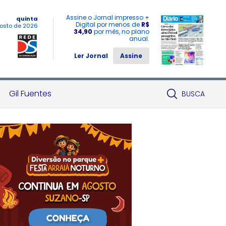
Assine o Jornal impresso +
quinta
Digital por menos de
R$
osto de 2026
34,90
por mês, no plano
anual.
Ler Jornal
Assine
Gil Fuentes
BUSCA