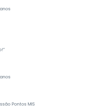
6 anos
o!”
2 anos
Sessão Pontos MIS