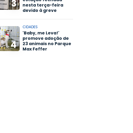
3
nesta terça-feira
devido à greve
CIDADES
'Baby, me Leva!'
promove adoção de
4
23 animais no Parque
Max Feffer