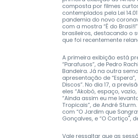
composta por filmes curto
contemplados pela Lei 14.01
pandemia do novo coronavír
com a mostra “É do Brasi!l
brasileiros, destacando o s
que foi recentemente rela
A primeira exibição está pr
“Parafusos”, de Pedro Rachi
Bandeira. Já na outra sema
apresentação de “Espera”, 
Discos”. No dia 17, a previs
eles “Akobó, espaço, vazio, 
“Ainda assim eu me levanto
Tropicais”, de André Sturm.
com “O Jardim que Sangrava”
Gonçalves, e “O Cortiço", d
Vale ressaltar que as ses