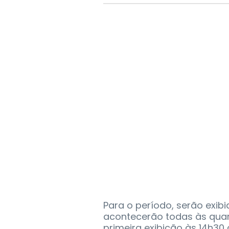
Para o período, serão exib
acontecerão todas às quar
primeira exibição às 14h30