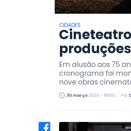
CIDADES
Cineteatro 
produções
Em alusão aos 75 an
cronograma foi mont
nove obras cinemat
30 março
2024 - 16h50
Por