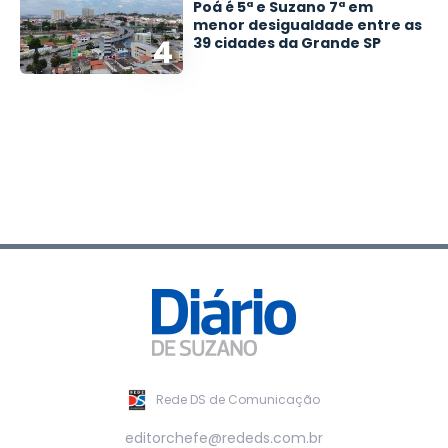
Poá é 5ª e Suzano 7ª em
menor desigualdade entre as
4
39 cidades da Grande SP
Rede DS de Comunicação
editorchefe@rededs.com.br