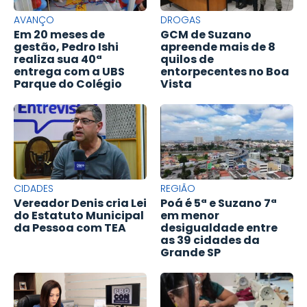
AVANÇO
DROGAS
Em 20 meses de
GCM de Suzano
gestão, Pedro Ishi
apreende mais de 8
realiza sua 40ª
quilos de
entrega com a UBS
entorpecentes no Boa
Parque do Colégio
Vista
CIDADES
REGIÃO
Vereador Denis cria Lei
Poá é 5ª e Suzano 7ª
do Estatuto Municipal
em menor
da Pessoa com TEA
desigualdade entre
as 39 cidades da
Grande SP