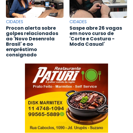
CIDADES
CIDADES
Procon alerta sobre
Saspe abre 26 vagas
golpes relacionados
em novo curso de
ao 'Novo Desenrola
'Corte e Costura -
Brasil' e ao
Moda Casual'
empréstimo
consignado