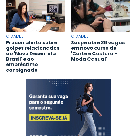
CIDADES
CIDADES
Procon alerta sobre
Saspe abre 26 vagas
golpes relacionados
em novo curso de
ao 'Novo Desenrola
'Corte e Costura -
Brasil' e ao
Moda Casual'
empréstimo
consignado