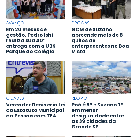
AVANÇO
DROGAS
Em 20 meses de
GCM de Suzano
gestão, Pedro Ishi
apreende mais de 8
realiza sua 40ª
quilos de
entrega com a UBS
entorpecentes no Boa
Parque do Colégio
Vista
CIDADES
REGIÃO
Vereador Denis cria Lei
Poá é 5ª e Suzano 7ª
do Estatuto Municipal
em menor
da Pessoa com TEA
desigualdade entre
as 39 cidades da
Grande SP