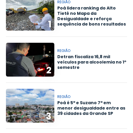
REGIÃO
Poá lidera ranking do Alto
Tietê no Mapa da
Desigualdade e reforça
1
sequência de bons resultados
REGIÃO
Detran fiscaliza 16,8 mil
veículos para alcoolemia no 1º
2
semestre
REGIÃO
Poá é 5ª e Suzano 7ª em
menor desigualdade entre as
3
39 cidades da Grande SP