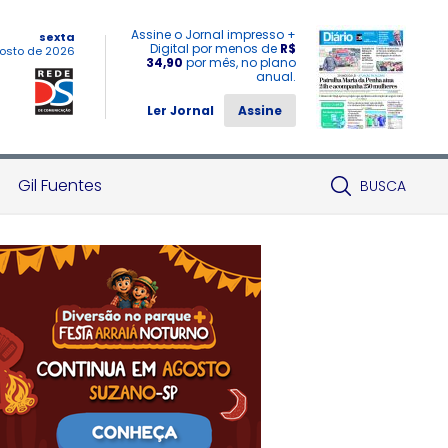
Assine o Jornal impresso +
sexta
Digital por menos de
R$
osto de 2026
34,90
por mês, no plano
anual.
Ler Jornal
Assine
Gil Fuentes
BUSCA