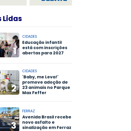
 Lidas
CIDADES
Educação infantil
está com inscrições
1
abertas para 2027
CIDADES
'Baby, me Leva!'
promove adoção de
2
23 animais no Parque
Max Feffer
FERRAZ
Avenida Brasil recebe
novo asfalto e
3
sinalização em Ferraz