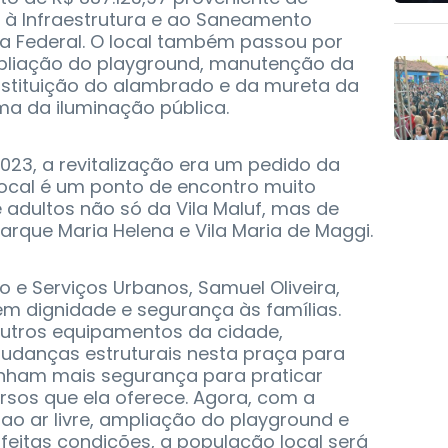
 à Infraestrutura e ao Saneamento
ca Federal. O local também passou por
mpliação do playground, manutenção da
nstituição do alambrado e da mureta da
rma da iluminação pública.
23, a revitalização era um pedido da
local é um ponto de encontro muito
 adultos não só da Vila Maluf, mas de
arque Maria Helena e Vila Maria de Maggi.
 e Serviços Urbanos, Samuel Oliveira,
em dignidade e segurança às famílias.
utros equipamentos da cidade,
anças estruturais nesta praça para
enham mais segurança para praticar
rsos que ela oferece. Agora, com a
 ar livre, ampliação do playground e
eitas condições, a população local será