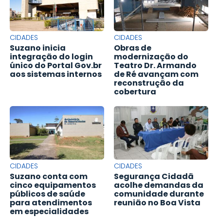
CIDADES
CIDADES
Suzano inicia
Obras de
integração do login
modernização do
único do Portal Gov.br
Teatro Dr. Armando
aos sistemas internos
de Ré avançam com
reconstrução da
cobertura
CIDADES
CIDADES
Suzano conta com
Segurança Cidadã
cinco equipamentos
acolhe demandas da
públicos de saúde
comunidade durante
para atendimentos
reunião no Boa Vista
em especialidades