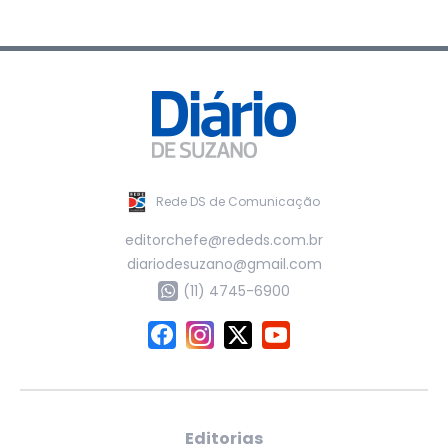
Rede DS de Comunicação
editorchefe@rededs.com.br
diariodesuzano@gmail.com
(11) 4745-6900
Editorias