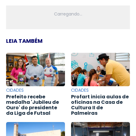
LEIA TAMBÉM
CIDADES
CIDADES
Prefeito recebe
Profart inicia aulas de
medalha 'Jubileu de
oficinas na Casa de
Ouro' do presidente
Cultura II de
da Liga de Futsal
Palmeiras