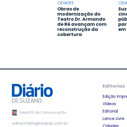
CIDADES
CID
Obras de
Suz
modernização do
cin
Teatro Dr. Armando
púb
de Ré avançam com
par
reconstrução da
em 
cobertura
Editorias
Edição Impr
Vídeos
Editorial
Rede DS de Comunicação
Lance Livre
editorchefe@rededs.com.br
Cidades