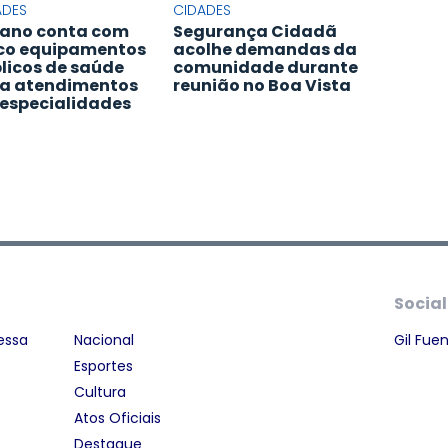
ADES
CIDADES
ano conta com
Segurança Cidadã
co equipamentos
acolhe demandas da
licos de saúde
comunidade durante
a atendimentos
reunião no Boa Vista
especialidades
Social
essa
Nacional
Gil Fue
Esportes
Cultura
Atos Oficiais
Destaque