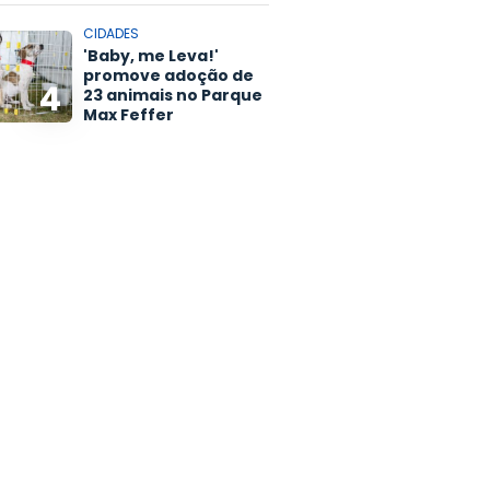
CIDADES
'Baby, me Leva!'
promove adoção de
4
23 animais no Parque
Max Feffer