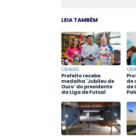
LEIA TAMBÉM
CIDADES
CID
Prefeito recebe
Pro
medalha 'Jubileu de
de 
Ouro' do presidente
de 
da Liga de Futsal
Pal