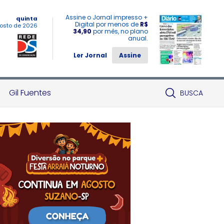
Assine o Jornal impresso +
quinta
Digital por menos de
R$
osto de 2026
34,90
por mês, no plano
anual.
Ler Jornal
Assine
Gil Fuentes
BUSCA