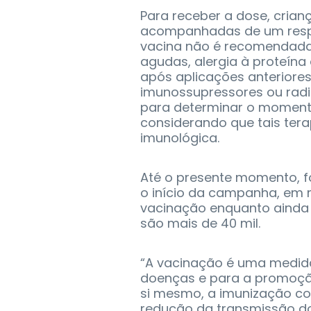
Para receber a dose, cria
acompanhadas de um respo
vacina não é recomendada 
agudas, alergia à proteína
após aplicações anteriore
imunossupressores ou rad
para determinar o moment
considerando que tais ter
imunológica.
Até o presente momento, 
o início da campanha, em 
vacinação enquanto ainda 
são mais de 40 mil.
“A vacinação é uma medid
doenças e para a promoção
si mesmo, a imunização co
redução da transmissão do 