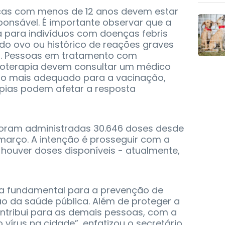
nças com menos de 12 anos devem estar
nsável. É importante observar que a
para indivíduos com doenças febris
 do ovo ou histórico de reações graves
s. Pessoas em tratamento com
ioterapia devem consultar um médico
o mais adequado para a vacinação,
apias podem afetar a resposta
foram administradas 30.646 doses desde
março. A intenção é prosseguir com a
houver doses disponíveis - atualmente,
a fundamental para a prevenção de
 da saúde pública. Além de proteger a
ntribui para as demais pessoas, com a
vírus na cidade”, enfatizou o secretário