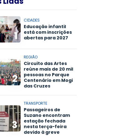
 Lidas
CIDADES
Educação infantil
está com inscrições
1
abertas para 2027
REGIÃO
Circuito das Artes
reúne mais de 20 mil
pessoas no Parque
2
Centenário em Mogi
das Cruzes
TRANSPORTE
Passageiros de
Suzano encontram
estação fechada
3
nesta terça-feira
devido à greve