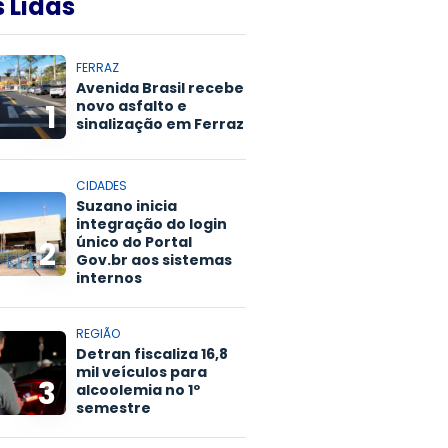
 Lidas
FERRAZ
Avenida Brasil recebe
novo asfalto e
1
sinalização em Ferraz
CIDADES
Suzano inicia
integração do login
único do Portal
2
Gov.br aos sistemas
internos
REGIÃO
Detran fiscaliza 16,8
mil veículos para
3
alcoolemia no 1º
semestre