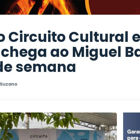
o Circuito Cultural 
 chega ao Miguel B
 de semana
 Suzano