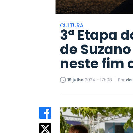
CULTURA
3ª Etapa d
de Suzano
neste fim
19 julho
2024 - 17h08
Por
de