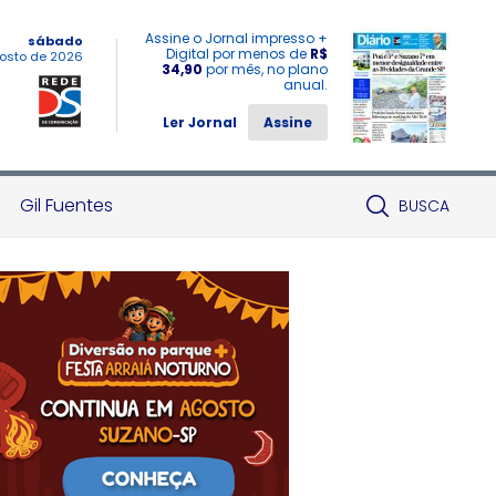
Assine o Jornal impresso +
sábado
Digital por menos de
R$
osto de 2026
34,90
por mês, no plano
anual.
Ler Jornal
Assine
Gil Fuentes
BUSCA