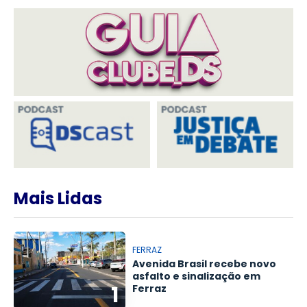
Mais Lidas
FERRAZ
Avenida Brasil recebe novo
asfalto e sinalização em
1
Ferraz