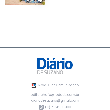
Rede DS de Comunicação
editorchefe@rededs.com.br
diariodesuzano@gmail.com
(11) 4745-6900