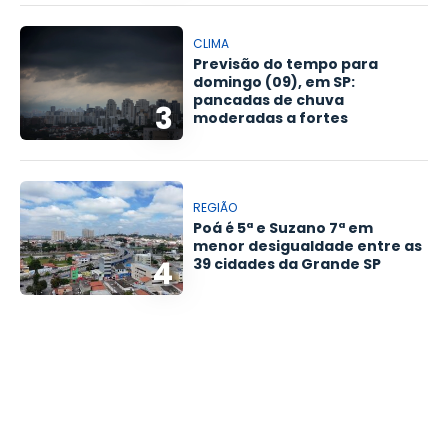
CLIMA
Previsão do tempo para
domingo (09), em SP:
pancadas de chuva
3
moderadas a fortes
REGIÃO
Poá é 5ª e Suzano 7ª em
menor desigualdade entre as
4
39 cidades da Grande SP