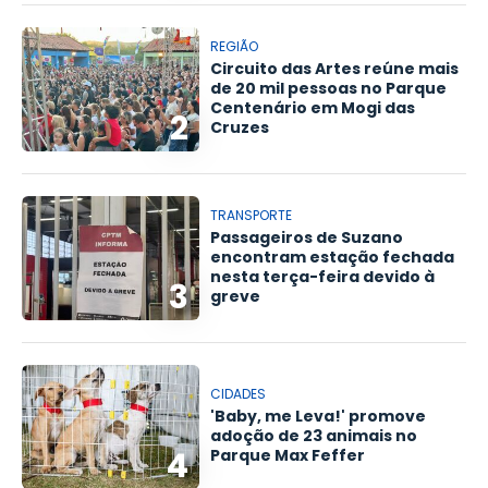
REGIÃO
Circuito das Artes reúne mais
de 20 mil pessoas no Parque
Centenário em Mogi das
2
Cruzes
TRANSPORTE
Passageiros de Suzano
encontram estação fechada
nesta terça-feira devido à
3
greve
CIDADES
'Baby, me Leva!' promove
adoção de 23 animais no
4
Parque Max Feffer