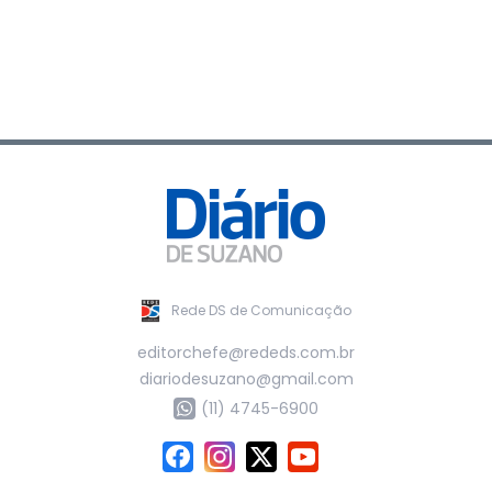
Rede DS de Comunicação
editorchefe@rededs.com.br
diariodesuzano@gmail.com
(11) 4745-6900