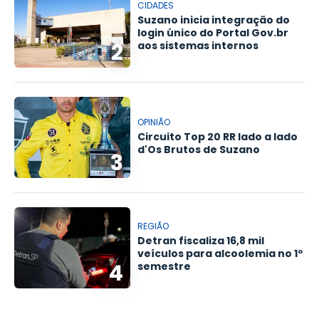
CIDADES
Suzano inicia integração do
login único do Portal Gov.br
2
aos sistemas internos
OPINIÃO
Circuito Top 20 RR lado a lado
d'Os Brutos de Suzano
3
REGIÃO
Detran fiscaliza 16,8 mil
veículos para alcoolemia no 1º
4
semestre