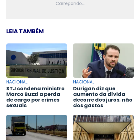
LEIA TAMBÉM
NACIONAL
NACIONAL
STJ condena ministro
Durigan diz que
Marco Buzzi a perda
aumento da dívida
de cargo por crimes
decorre dos juros, não
sexuais
dos gastos