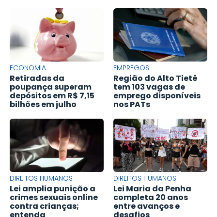
ECONOMIA
EMPREGOS
Retiradas da
Região do Alto Tietê
poupança superam
tem 103 vagas de
depósitos em R$ 7,15
emprego disponíveis
bilhões em julho
nos PATs
DIREITOS HUMANOS
DIREITOS HUMANOS
Lei amplia punição a
Lei Maria da Penha
crimes sexuais online
completa 20 anos
contra crianças;
entre avanços e
entenda
desafios