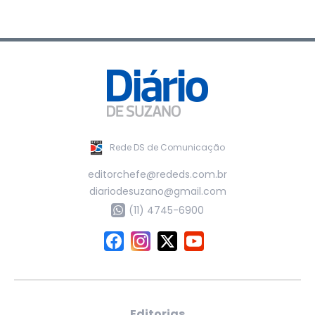
Rede DS de Comunicação
editorchefe@rededs.com.br
diariodesuzano@gmail.com
(11) 4745-6900
Editorias