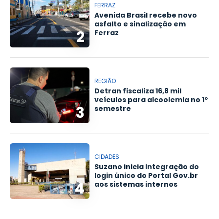
FERRAZ
Avenida Brasil recebe novo
asfalto e sinalização em
2
Ferraz
REGIÃO
Detran fiscaliza 16,8 mil
veículos para alcoolemia no 1º
3
semestre
CIDADES
Suzano inicia integração do
login único do Portal Gov.br
4
aos sistemas internos