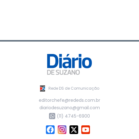
Rede DS de Comunicação
editorchefe@rededs.com.br
diariodesuzano@gmail.com
(11) 4745-6900