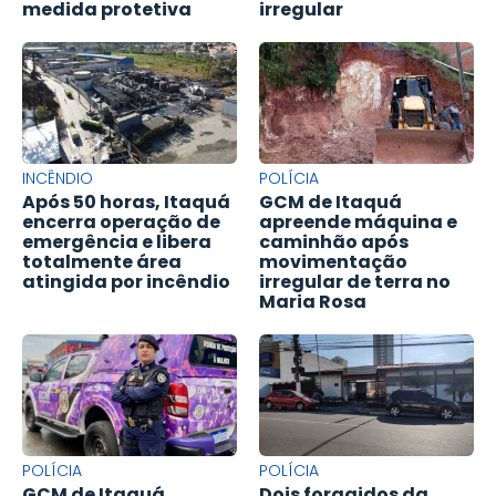
medida protetiva
irregular
INCÊNDIO
POLÍCIA
Após 50 horas, Itaquá
GCM de Itaquá
encerra operação de
apreende máquina e
emergência e libera
caminhão após
totalmente área
movimentação
atingida por incêndio
irregular de terra no
Maria Rosa
POLÍCIA
POLÍCIA
GCM de Itaquá
Dois foragidos da