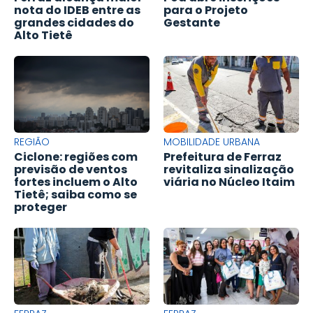
nota do IDEB entre as
para o Projeto
grandes cidades do
Gestante
Alto Tietê
REGIÃO
MOBILIDADE URBANA
Ciclone: regiões com
Prefeitura de Ferraz
previsão de ventos
revitaliza sinalização
fortes incluem o Alto
viária no Núcleo Itaim
Tietê; saiba como se
proteger