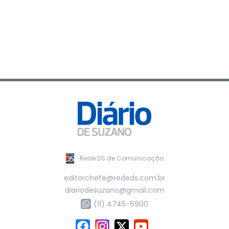
Rede DS de Comunicação
editorchefe@rededs.com.br
diariodesuzano@gmail.com
(11) 4745-6900