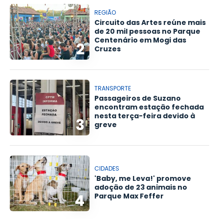
REGIÃO
Circuito das Artes reúne mais
de 20 mil pessoas no Parque
Centenário em Mogi das
2
Cruzes
TRANSPORTE
Passageiros de Suzano
encontram estação fechada
nesta terça-feira devido à
3
greve
CIDADES
'Baby, me Leva!' promove
adoção de 23 animais no
4
Parque Max Feffer