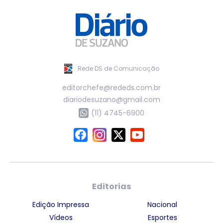
Rede DS de Comunicação
editorchefe@rededs.com.br
diariodesuzano@gmail.com
(11) 4745-6900
Editorias
Edição Impressa
Nacional
Vídeos
Esportes