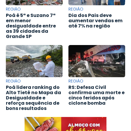
REGIÃO
REGIÃO
Poá é 5ª e Suzano 7ª
Dia dos Pais deve
em menor
aumentar vendas em
desigualdade entre
até 7% na região
as 39 cidades da
Grande SP
REGIÃO
REGIÃO
Poá lidera ranking do
RS: Defesa Civil
Alto Tietê no Mapa da
confirma uma morte e
Desigualdade e
cinco feridos após
reforça sequência de
ciclone bomba
bons resultados