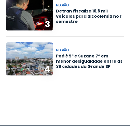
REGIÃO
Detran fiscaliza 16,8 mil
veículos para alcoolemia no 1º
3
semestre
REGIÃO
Poá é 5ª e Suzano 7ª em
menor desigualdade entre as
4
39 cidades da Grande SP