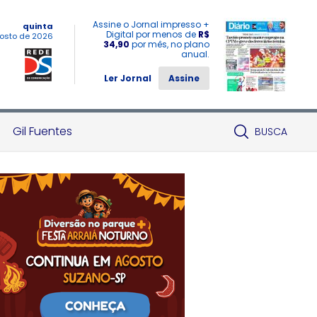
Assine o Jornal impresso +
quinta
Digital por menos de
R$
osto de 2026
34,90
por mês, no plano
anual.
Ler Jornal
Assine
Gil Fuentes
BUSCA