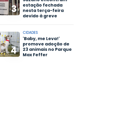
estação fechada
3
nesta terça-feira
devido à greve
CIDADES
'Baby, me Leva!'
promove adoção de
4
23 animais no Parque
Max Feffer