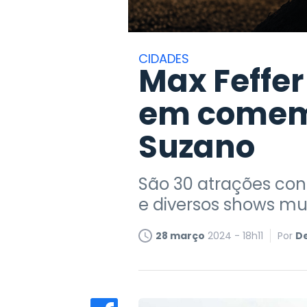
CIDADES
Max Feffer
em comemo
Suzano
São 30 atrações con
e diversos shows mus
28 março
2024 - 18h11
Por
D