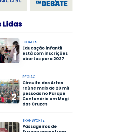
 Lidas
CIDADES
Educação infantil
está com inscrições
1
abertas para 2027
REGIÃO
Circuito das Artes
reúne mais de 20 mil
pessoas no Parque
2
Centenário em Mogi
das Cruzes
TRANSPORTE
Passageiros de
Suzano encontram