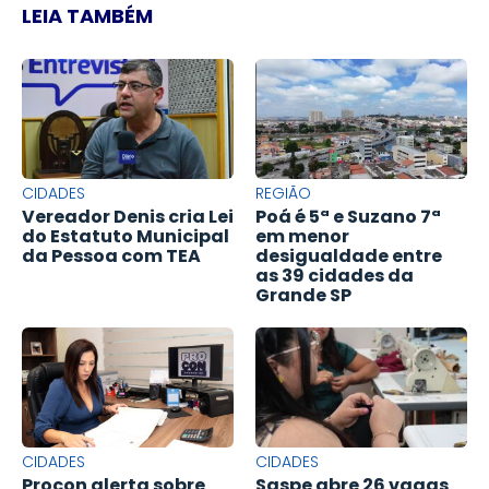
LEIA TAMBÉM
CIDADES
REGIÃO
Vereador Denis cria Lei
Poá é 5ª e Suzano 7ª
do Estatuto Municipal
em menor
da Pessoa com TEA
desigualdade entre
as 39 cidades da
Grande SP
CIDADES
CIDADES
Procon alerta sobre
Saspe abre 26 vagas