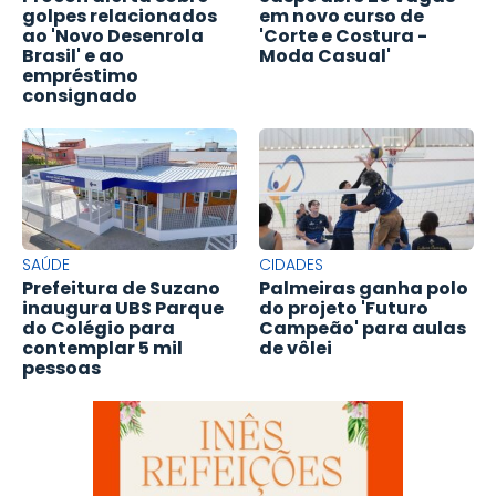
golpes relacionados
em novo curso de
ao 'Novo Desenrola
'Corte e Costura -
Brasil' e ao
Moda Casual'
empréstimo
consignado
SAÚDE
CIDADES
Prefeitura de Suzano
Palmeiras ganha polo
inaugura UBS Parque
do projeto 'Futuro
do Colégio para
Campeão' para aulas
contemplar 5 mil
de vôlei
pessoas