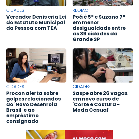
CIDADES
REGIÃO
Vereador Denis cria Lei
Poá é 5ª e Suzano 7ª
do Estatuto Municipal
em menor
da Pessoa com TEA
desigualdade entre
as 39 cidades da
Grande SP
CIDADES
CIDADES
Procon alerta sobre
Saspe abre 26 vagas
golpes relacionados
em novo curso de
ao 'Novo Desenrola
'Corte e Costura -
Brasil' e ao
Moda Casual'
empréstimo
consignado