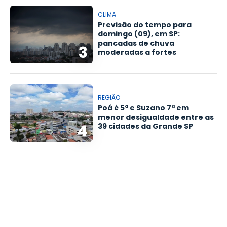
CLIMA
Previsão do tempo para
domingo (09), em SP:
pancadas de chuva
3
moderadas a fortes
REGIÃO
Poá é 5ª e Suzano 7ª em
menor desigualdade entre as
4
39 cidades da Grande SP