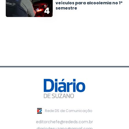
veículos para alcoolemia no 1º
4
semestre
Rede DS de Comunicação
editorchefe@rededs.com.br
diariodesuzano@gmail.com