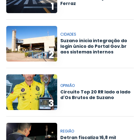
1
Ferraz
CIDADES
Suzano inicia integração do
login único do Portal Gov.br
2
aos sistemas internos
OPINIÃO
Circuito Top 20 RR lado a lado
d'Os Brutos de Suzano
3
REGIÃO
Detran fiscaliza 16,8 mil