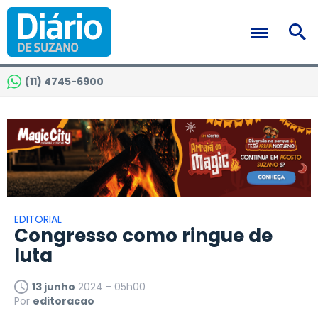
(11) 4745-6900
EDITORIAL
Congresso como ringue de
luta
13 junho
2024 - 05h00
Por
editoracao