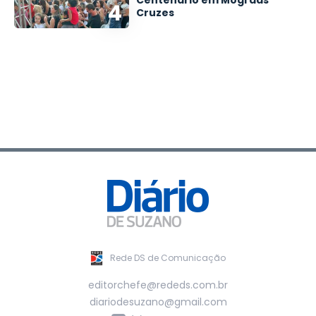
Centenário em Mogi das
4
Cruzes
Rede DS de Comunicação
editorchefe@rededs.com.br
diariodesuzano@gmail.com