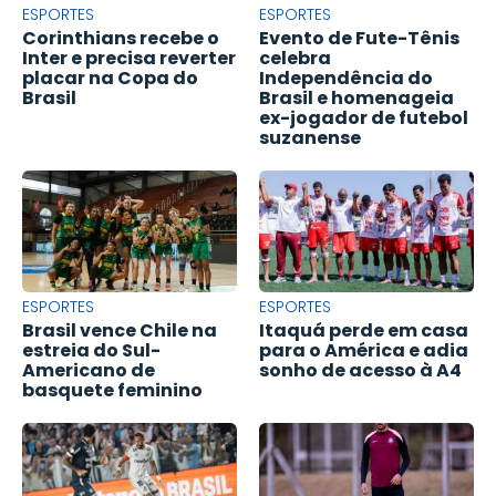
ESPORTES
ESPORTES
Corinthians recebe o
Evento de Fute-Tênis
Inter e precisa reverter
celebra
placar na Copa do
Independência do
Brasil
Brasil e homenageia
ex-jogador de futebol
suzanense
ESPORTES
ESPORTES
Brasil vence Chile na
Itaquá perde em casa
estreia do Sul-
para o América e adia
Americano de
sonho de acesso à A4
basquete feminino