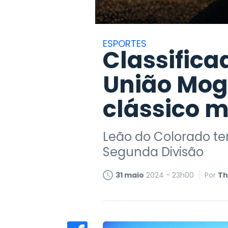
ESPORTES
Classifica
União Mogi
clássico 
Leão do Colorado te
Segunda Divisão
31 maio
2024 - 23h00
Por
Th