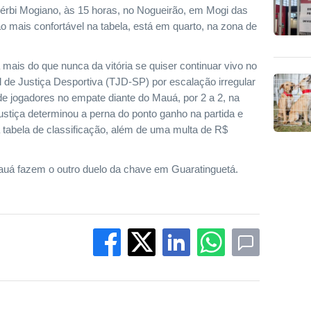
Dérbi Mogiano, às 15 horas, no Nogueirão, em Mogi das
o mais confortável na tabela, está em quarto, na zona de
a mais do que nunca da vitória se quiser continuar vivo no
al de Justiça Desportiva (TJD-SP) por escalação irregular
de jogadores no empate diante do Mauá, por 2 a 2, na
ustiça determinou a perna do ponto ganho na partida e
a tabela de classificação, além de uma multa de R$
auá fazem o outro duelo da chave em Guaratinguetá.