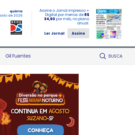
Assine o Jornal impresso +
quinta
Digital por menos de
R$
osto de 2026
34,90
por mês, no plano
anual.
Ler Jornal
Assine
Gil Fuentes
BUSCA