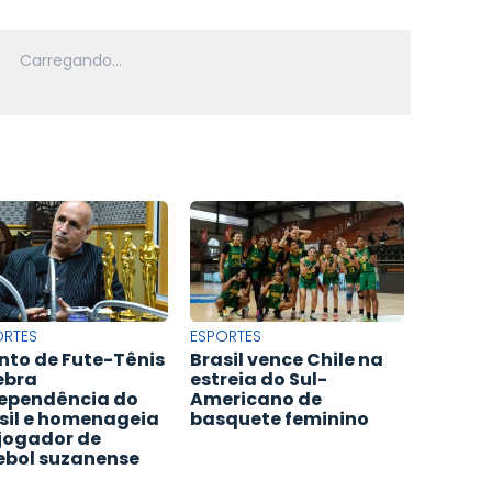
ORTES
ESPORTES
nto de Fute-Tênis
Brasil vence Chile na
ebra
estreia do Sul-
ependência do
Americano de
sil e homenageia
basquete feminino
jogador de
ebol suzanense