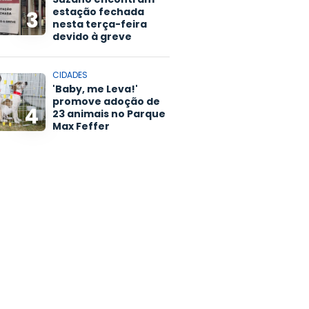
estação fechada
3
nesta terça-feira
devido à greve
CIDADES
'Baby, me Leva!'
promove adoção de
4
23 animais no Parque
Max Feffer