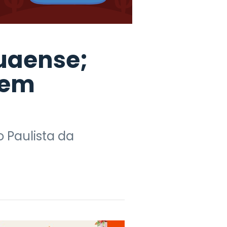
auaense;
zem
 Paulista da