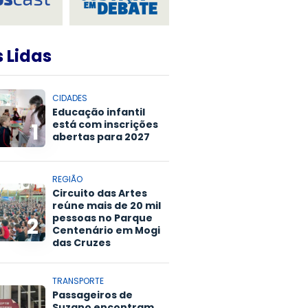
 Lidas
CIDADES
Educação infantil
está com inscrições
1
abertas para 2027
REGIÃO
Circuito das Artes
reúne mais de 20 mil
pessoas no Parque
2
Centenário em Mogi
das Cruzes
TRANSPORTE
Passageiros de
Suzano encontram