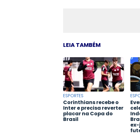
LEIA TAMBÉM
ESPORTES
ESP
Corinthians recebe o
Eve
Inter e precisa reverter
cel
placar na Copa do
Ind
Brasil
Bra
ex-
fut