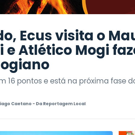
do, Ecus visita o M
 e Atlético Mogi fa
mogiano
m 16 pontos e está na próxima fase do
iago Caetano - Da Reportagem Local