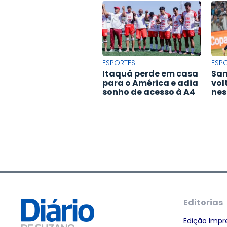
ESPORTES
ESP
Itaquá perde em casa
San
para o América e adia
vol
sonho de acesso à A4
nes
Editorias
Edição Impr