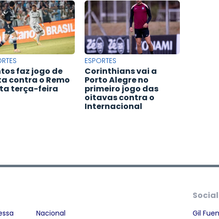
ORTES
ESPORTES
tos faz jogo de
Corinthians vai a
ta contra o Remo
Porto Alegre no
ta terça-feira
primeiro jogo das
oitavas contra o
Internacional
Social
essa
Nacional
Gil Fue