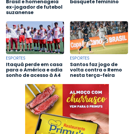
Brasil e homenageia
basquete feminino
ex-jogador de futebol
suzanense
ESPORTES
ESPORTES
Itaquá perde em casa
Santos faz jogo de
para o América e adia
volta contra o Remo
sonho de acesso à A4
nesta terça-feira