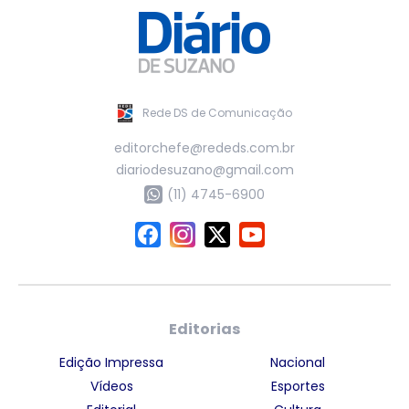
Rede DS de Comunicação
editorchefe@rededs.com.br
diariodesuzano@gmail.com
(11) 4745-6900
Editorias
Edição Impressa
Nacional
Vídeos
Esportes