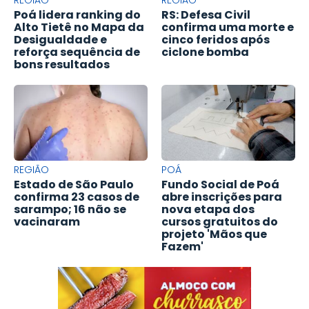
Poá lidera ranking do
RS: Defesa Civil
Alto Tietê no Mapa da
confirma uma morte e
Desigualdade e
cinco feridos após
reforça sequência de
ciclone bomba
bons resultados
REGIÃO
POÁ
Estado de São Paulo
Fundo Social de Poá
confirma 23 casos de
abre inscrições para
sarampo; 16 não se
nova etapa dos
vacinaram
cursos gratuitos do
projeto 'Mãos que
Fazem'