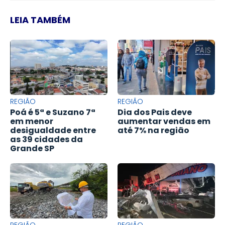
LEIA TAMBÉM
REGIÃO
REGIÃO
Poá é 5ª e Suzano 7ª
Dia dos Pais deve
em menor
aumentar vendas em
desigualdade entre
até 7% na região
as 39 cidades da
Grande SP
REGIÃO
REGIÃO