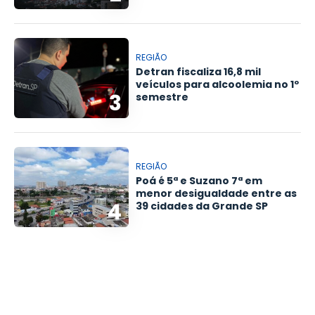
REGIÃO
Detran fiscaliza 16,8 mil
veículos para alcoolemia no 1º
3
semestre
REGIÃO
Poá é 5ª e Suzano 7ª em
menor desigualdade entre as
4
39 cidades da Grande SP