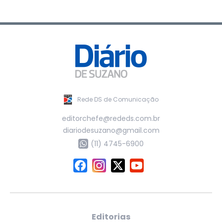
Rede DS de Comunicação
editorchefe@rededs.com.br
diariodesuzano@gmail.com
(11) 4745-6900
Editorias