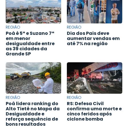
REGIÃO
REGIÃO
Poá é 5ª e Suzano 7ª
Dia dos Pais deve
em menor
aumentar vendas em
desigualdade entre
até 7% na região
as 39 cidades da
Grande SP
REGIÃO
REGIÃO
Poá lidera ranking do
RS: Defesa Civil
Alto Tietê no Mapa da
confirma uma morte e
Desigualdade e
cinco feridos após
reforça sequência de
ciclone bomba
bons resultados