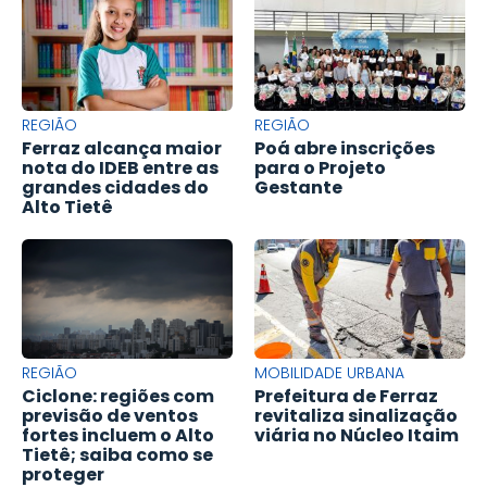
REGIÃO
REGIÃO
Ferraz alcança maior
Poá abre inscrições
nota do IDEB entre as
para o Projeto
grandes cidades do
Gestante
Alto Tietê
REGIÃO
MOBILIDADE URBANA
Ciclone: regiões com
Prefeitura de Ferraz
previsão de ventos
revitaliza sinalização
fortes incluem o Alto
viária no Núcleo Itaim
Tietê; saiba como se
proteger