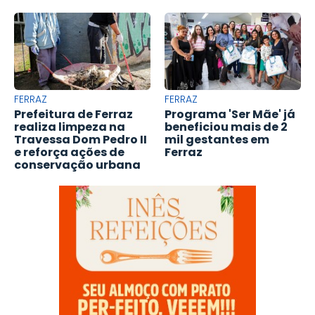
FERRAZ
FERRAZ
Prefeitura de Ferraz
Programa 'Ser Mãe' já
realiza limpeza na
beneficiou mais de 2
Travessa Dom Pedro II
mil gestantes em
e reforça ações de
Ferraz
conservação urbana