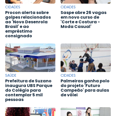
CIDADES
CIDADES
Procon alerta sobre
Saspe abre 26 vagas
golpes relacionados
em novo curso de
ao 'Novo Desenrola
'Corte e Costura -
Brasil' e ao
Moda Casual'
empréstimo
consignado
SAÚDE
CIDADES
Prefeitura de Suzano
Palmeiras ganha polo
inaugura UBS Parque
do projeto 'Futuro
do Colégio para
Campeão' para aulas
contemplar 5 mil
de vôlei
pessoas