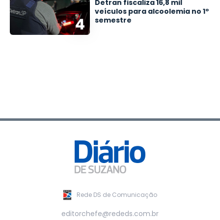
Detran fiscaliza 16,8 mil
veículos para alcoolemia no 1º
4
semestre
Rede DS de Comunicação
editorchefe@rededs.com.br