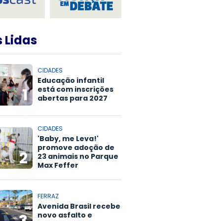
 Lidas
CIDADES
Educação infantil
está com inscrições
1
abertas para 2027
CIDADES
'Baby, me Leva!'
promove adoção de
2
23 animais no Parque
Max Feffer
FERRAZ
Avenida Brasil recebe
novo asfalto e