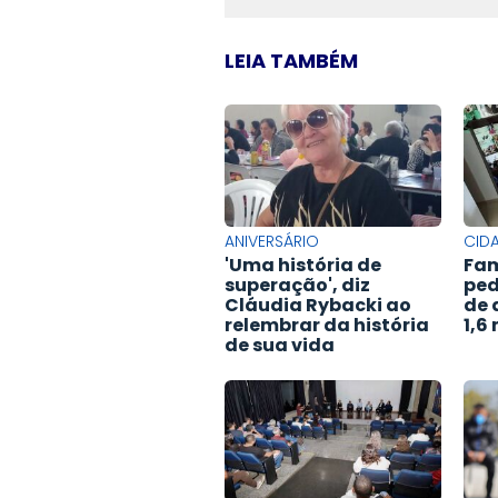
LEIA TAMBÉM
ANIVERSÁRIO
CID
'Uma história de
Fam
superação', diz
ped
Cláudia Rybacki ao
de 
relembrar da história
1,6
de sua vida