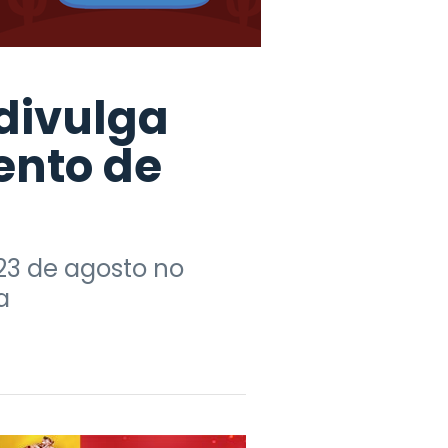
divulga
ento de
 23 de agosto no
a