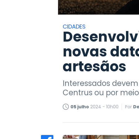
CIDADES
Desenvolv
novas dat
artesãos
Interessados devem r
Centrus ou por meio 
05 julho
2024 - 10h00
Por
De