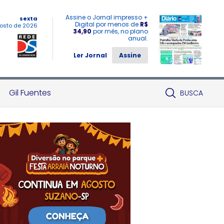
Assine o Jornal impresso +
sexta
Digital por menos de
R$
osto de 2026
34,90
por mês, no plano
anual.
Ler Jornal
Assine
Gil Fuentes
BUSCA