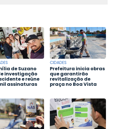
ADES
CIDADES
ília de Suzano
Prefeitura inicia obras
e investigação
que garantirão
acidente e reúne
revitalização de
 mil assinaturas
praça no Boa Vista