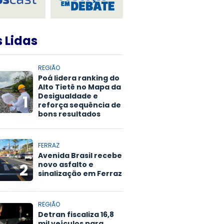
 Lidas
REGIÃO
Poá lidera ranking do
Alto Tietê no Mapa da
Desigualdade e
1
reforça sequência de
bons resultados
FERRAZ
Avenida Brasil recebe
novo asfalto e
2
sinalização em Ferraz
REGIÃO
Detran fiscaliza 16,8
mil veículos para