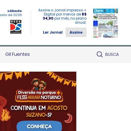
Assine o Jornal impresso +
sábado
Digital por menos de
R$
osto de 2026
34,90
por mês, no plano
anual.
Ler Jornal
Assine
Gil Fuentes
BUSCA