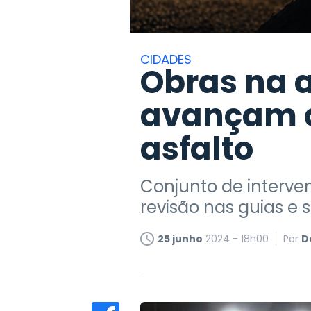
CIDADES
Obras na a
avançam c
asfalto
Conjunto de interve
revisão nas guias e s
25 junho
2024 - 18h00
Por
D