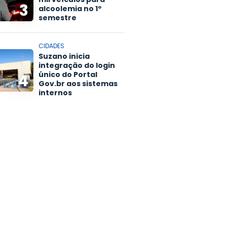
3
alcoolemia no 1º
semestre
CIDADES
Suzano inicia
integração do login
único do Portal
4
Gov.br aos sistemas
internos