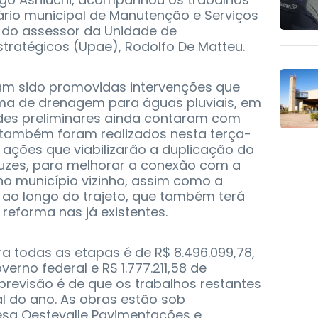
tário municipal de Manutenção e Serviços
e do assessor da Unidade de
tratégicos (Upae), Rodolfo De Matteu.
iam sido promovidas intervenções que
ema de drenagem para águas pluviais, em
dades preliminares ainda contaram com
 também foram realizados nesta terça-
s ações que viabilizarão a duplicação do
ruzes, para melhorar a conexão com a
no município vizinho, assim como a
 ao longo do trajeto, que também terá
reforma nas já existentes.
ra todas as etapas é de R$ 8.496.099,78,
verno federal e R$ 1.777.211,58 de
 previsão é de que os trabalhos restantes
al do ano. As obras estão sob
sa Oestevalle Pavimentações e