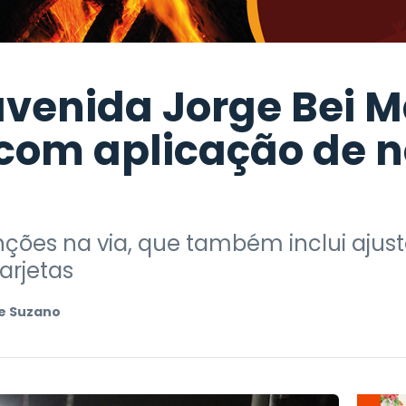
venida Jorge Bei M
om aplicação de 
nções na via, que também inclui aju
arjetas
e Suzano