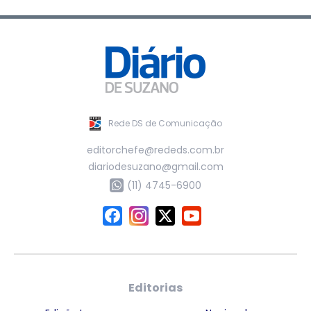
Rede DS de Comunicação
editorchefe@rededs.com.br
diariodesuzano@gmail.com
(11) 4745-6900
Editorias