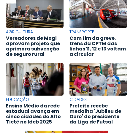
AGRICULTURA
TRANSPORTE
Vereadores de Mogi
Com fim da greve,
aprovam projeto que
trens da CPTM das
aprimora subvenção
linhas 11, 12 e 13 voltam
de seguro rural
a circular
EDUCAÇÃO
CIDADES
Ensino Médio da rede
Prefeito recebe
estadual avança em
medalha 'Jubileu de
cinco cidades do Alto
Ouro' do presidente
Tietê no Ideb 2025
da Liga de Futsal