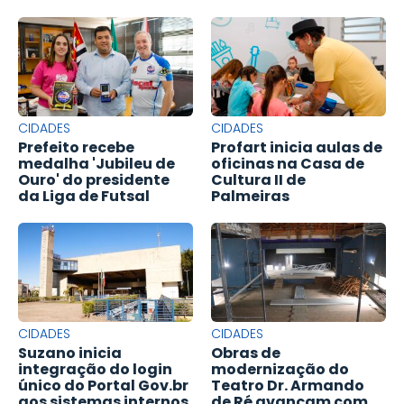
CIDADES
CIDADES
Prefeito recebe
Profart inicia aulas de
medalha 'Jubileu de
oficinas na Casa de
Ouro' do presidente
Cultura II de
da Liga de Futsal
Palmeiras
CIDADES
CIDADES
Suzano inicia
Obras de
integração do login
modernização do
único do Portal Gov.br
Teatro Dr. Armando
aos sistemas internos
de Ré avançam com