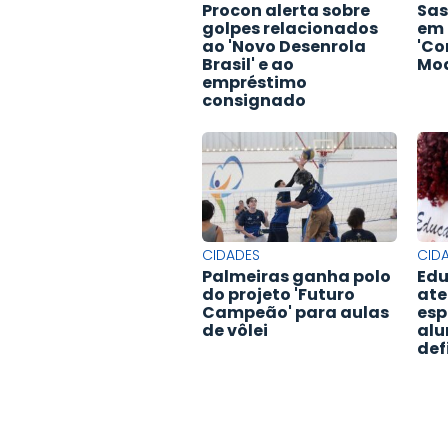
Procon alerta sobre
Sas
golpes relacionados
em 
ao 'Novo Desenrola
'Co
Brasil' e ao
Mod
empréstimo
consignado
CIDADES
CID
Palmeiras ganha polo
Edu
do projeto 'Futuro
ate
Campeão' para aulas
esp
de vôlei
alu
def