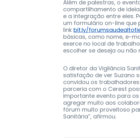
Além de palestras, o even
compartilhamento de ideias
e a integração entre eles. 
um formulário on-line que
link
bit.ly/forumsaudealtoti
básicas, como nome, e-mai
exerce no local de trabalh
escolher se deseja ou não 
O diretor da Vigilância San
satisfação de ver Suzano
convidou os trabalhadores 
parceria com o Cerest poss
importante evento para os 
agregar muito aos colabor
fórum muito proveitoso pa
Sanitária”, afirmou.