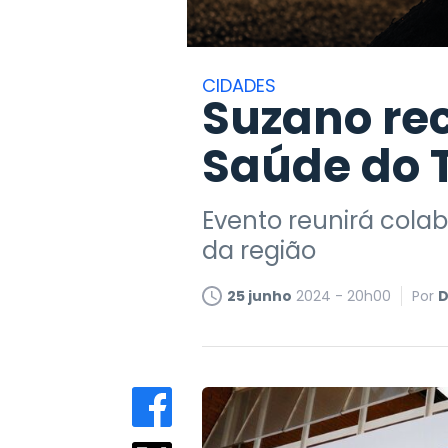
CIDADES
Suzano re
Saúde do 
Evento reunirá colab
da região
25 junho
2024 - 20h00
Por
D