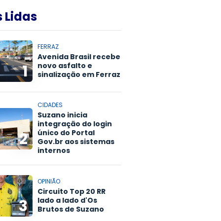
 Lidas
FERRAZ
Avenida Brasil recebe
novo asfalto e
1
sinalização em Ferraz
CIDADES
Suzano inicia
integração do login
único do Portal
2
Gov.br aos sistemas
internos
OPINIÃO
Circuito Top 20 RR
lado a lado d'Os
3
Brutos de Suzano