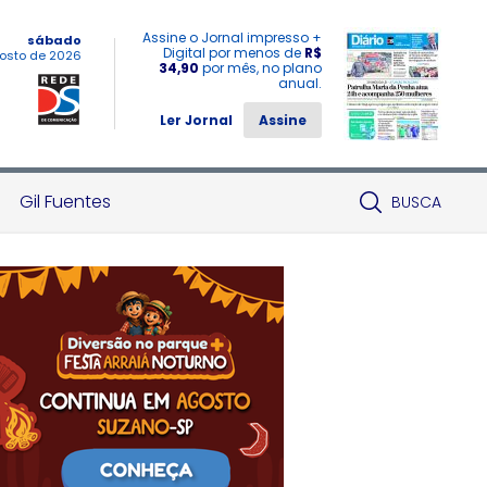
Assine o Jornal impresso +
sábado
Digital por menos de
R$
osto de 2026
34,90
por mês, no plano
anual.
Ler Jornal
Assine
Gil Fuentes
BUSCA