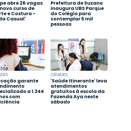
pe abre 26 vagas
Prefeitura de Suzano
novo curso de
inaugura UBS Parque
rte e Costura -
do Colégio para
a Casual'
contemplar 5 mil
pessoas
ADES
CIDADES
cação garante
'Saúde Itinerante' leva
ndimento
atendimentos
ecializado a 1.344
gratuitos à escola da
nos com
Fazenda Aya neste
iciência
sábado