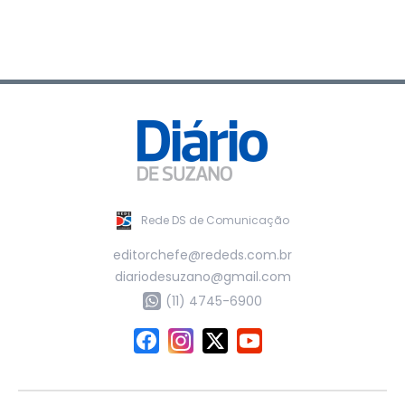
Rede DS de Comunicação
editorchefe@rededs.com.br
diariodesuzano@gmail.com
(11) 4745-6900