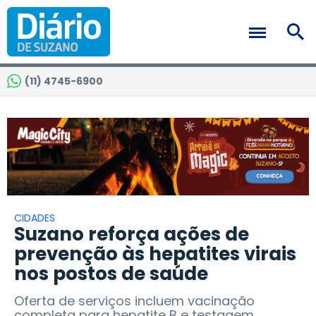
(11) 4745-6900
CIDADES
Suzano reforça ações de
prevenção às hepatites virais
nos postos de saúde
Oferta de serviços incluem vacinação
completa para hepatite B e testagem