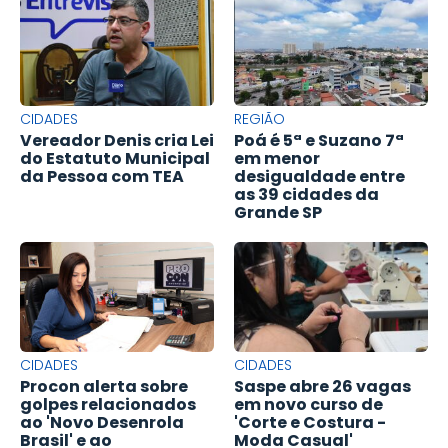
CIDADES
REGIÃO
Vereador Denis cria Lei
Poá é 5ª e Suzano 7ª
do Estatuto Municipal
em menor
da Pessoa com TEA
desigualdade entre
as 39 cidades da
Grande SP
CIDADES
CIDADES
Procon alerta sobre
Saspe abre 26 vagas
golpes relacionados
em novo curso de
ao 'Novo Desenrola
'Corte e Costura -
Brasil' e ao
Moda Casual'