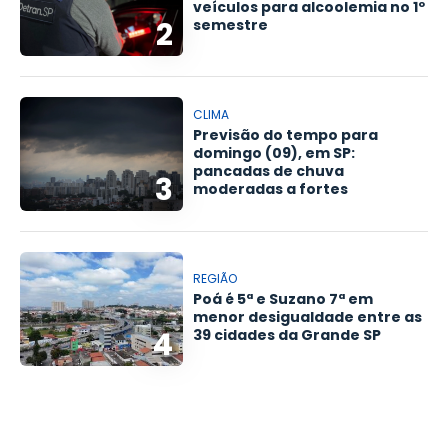
veículos para alcoolemia no 1º
2
semestre
CLIMA
Previsão do tempo para
domingo (09), em SP:
pancadas de chuva
3
moderadas a fortes
REGIÃO
Poá é 5ª e Suzano 7ª em
menor desigualdade entre as
4
39 cidades da Grande SP