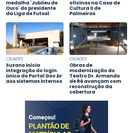
medalha 'Jubileu de
oficinas na Casa de
Ouro' do presidente
Cultura II de
da Liga de Futsal
Palmeiras
CIDADES
CIDADES
Suzano inicia
Obras de
integração do login
modernização do
único do Portal Gov.br
Teatro Dr. Armando
aos sistemas internos
de Ré avançam com
reconstrução da
cobertura