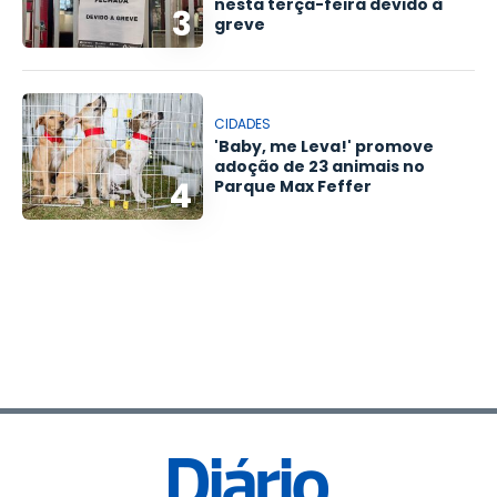
nesta terça-feira devido à
3
greve
CIDADES
'Baby, me Leva!' promove
adoção de 23 animais no
4
Parque Max Feffer