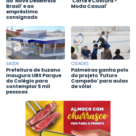
ao 'Novo Desenrola
'Corte e Costura -
Brasil' e ao
Moda Casual'
empréstimo
consignado
SAÚDE
CIDADES
Prefeitura de Suzano
Palmeiras ganha polo
inaugura UBS Parque
do projeto 'Futuro
do Colégio para
Campeão' para aulas
contemplar 5 mil
de vôlei
pessoas