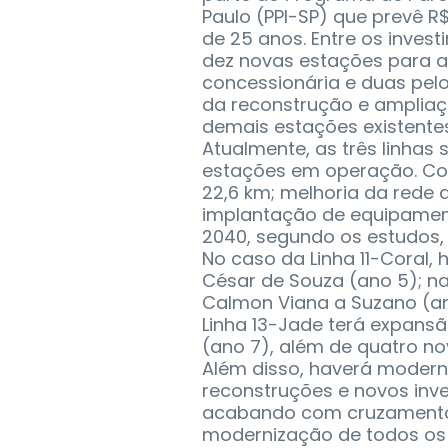
Paulo (PPI-SP) que prevê R
de 25 anos. Entre os inves
dez novas estações para a
concessionária e duas pelo
da reconstrução e ampliaç
demais estações existentes
Atualmente, as três linha
estações em operação. Co
22,6 km; melhoria da rede a
implantação de equipamen
2040, segundo os estudos, 
No caso da Linha 11-Coral,
César de Souza (ano 5); na
Calmon Viana a Suzano (ano
Linha 13-Jade terá expans
(ano 7), além de quatro n
Além disso, haverá modern
reconstruções e novos inv
acabando com cruzamentos 
modernização de todos os 