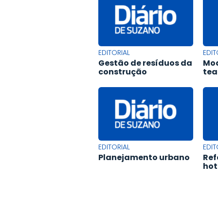
EDITORIAL
EDIT
Gestão de resíduos da
Mod
construção
tea
EDITORIAL
EDIT
Planejamento urbano
Ref
hot