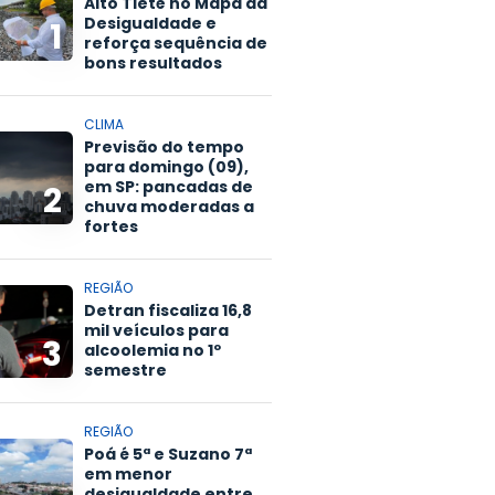
Alto Tietê no Mapa da
Desigualdade e
1
reforça sequência de
bons resultados
CLIMA
Previsão do tempo
para domingo (09),
em SP: pancadas de
2
chuva moderadas a
fortes
REGIÃO
Detran fiscaliza 16,8
mil veículos para
3
alcoolemia no 1º
semestre
REGIÃO
Poá é 5ª e Suzano 7ª
em menor
desigualdade entre