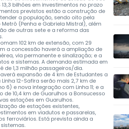
$ 13,3 bilhões em investimentos no prazo
timentos previstos estão a construção de
tender a população, sendo oito pela
 Metrô (Penha e Gabriela Mistral), além
ão de outras sete e a reforma das
.
s somam 102 km de extensão, com 29
m a concessão haverá a ampliação de
érea, via permanente e sinalização; e a
tos e sistemas. A demanda estimada em
é de 1,3 milhão passageiros/dia.
 haverá expansão de 4 km de Estudantes a
 Linha 12-Safira serão mais 2,7 km de
 6) e nova integração com Linha 11; e a
ão de 10,4 km de Guarulhos a Bonsucesso
ovas estações em Guarulhos.
ização de estações existentes,
estimentos em viadutos e passarelas,
ferroviários. Está prevista ainda a
sistemas.