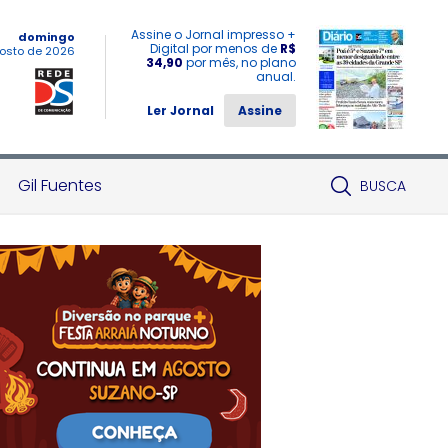
Assine o Jornal impresso +
domingo
Digital por menos de
R$
osto de 2026
34,90
por mês, no plano
anual.
Ler Jornal
Assine
Gil Fuentes
BUSCA