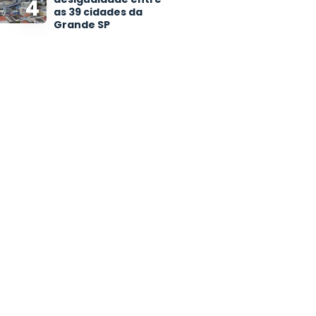
4
as 39 cidades da
Grande SP