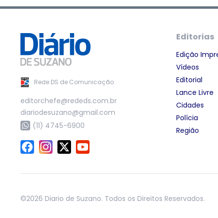
Editorias
Edição Impr
Vídeos
Editorial
Rede DS de Comunicação
Lance Livre
editorchefe@rededs.com.br
Cidades
diariodesuzano@gmail.com
Polícia
(11) 4745-6900
Região
©2026 Diario de Suzano. Todos os Direitos Reservados.