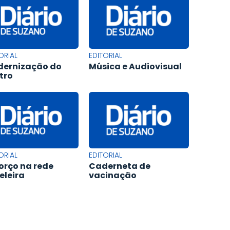
ORIAL
EDITORIAL
ernização do
Música e Audiovisual
tro
ORIAL
EDITORIAL
orço na rede
Caderneta de
eleira
vacinação