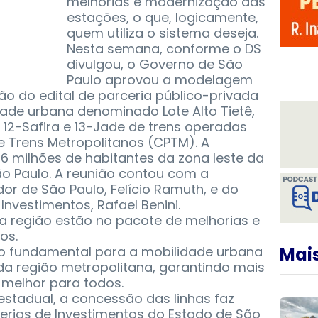
melhorias e modernização das
estações, o que, logicamente,
quem utiliza o sistema deseja.
Nesta semana, conforme o DS
divulgou, o Governo de São
Paulo aprovou a modelagem
ção do edital de parceria público-privada
dade urbana denominado Lote Alto Tietê,
l, 12-Safira e 13-Jade de trens operadas
e Trens Metropolitanos (CPTM). A
,6 milhões de habitantes da zona leste da
ão Paulo. A reunião contou com a
r de São Paulo, Felício Ramuth, e do
Investimentos, Rafael Benini.
a região estão no pacote de melhorias e
os.
o fundamental para a mobilidade urbana
Mais
da região metropolitana, garantindo mais
 melhor para todos.
stadual, a concessão das linhas faz
erias de Investimentos do Estado de São