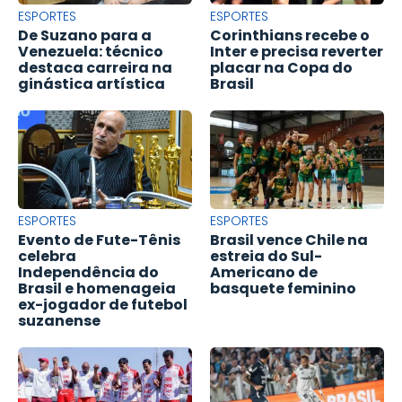
ESPORTES
ESPORTES
De Suzano para a
Corinthians recebe o
Venezuela: técnico
Inter e precisa reverter
destaca carreira na
placar na Copa do
ginástica artística
Brasil
ESPORTES
ESPORTES
Evento de Fute-Tênis
Brasil vence Chile na
celebra
estreia do Sul-
Independência do
Americano de
Brasil e homenageia
basquete feminino
ex-jogador de futebol
suzanense