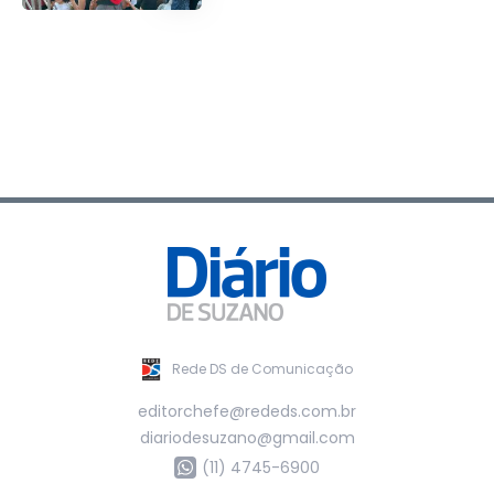
Rede DS de Comunicação
editorchefe@rededs.com.br
diariodesuzano@gmail.com
(11) 4745-6900