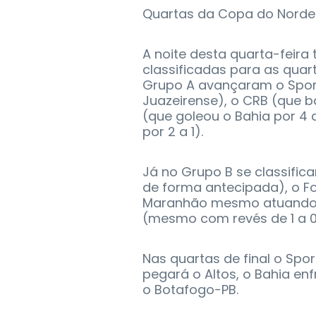
Quartas da Copa do Norde
A noite desta quarta-feira
classificadas para as quar
Grupo A avançaram o Sport 
Juazeirense), o CRB (que b
(que goleou o Bahia por 4 
por 2 a 1).
Já no Grupo B se classific
de forma antecipada), o Fo
Maranhão mesmo atuando no
(mesmo com revés de 1 a 0
Nas quartas de final o Spo
pegará o Altos, o Bahia en
o Botafogo-PB.