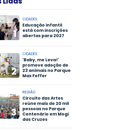
 Lidas
CIDADES
Educação infantil
está com inscrições
1
abertas para 2027
CIDADES
'Baby, me Leva!'
promove adoção de
2
23 animais no Parque
Max Feffer
REGIÃO
Circuito das Artes
reúne mais de 20 mil
pessoas no Parque
3
Centenário em Mogi
das Cruzes