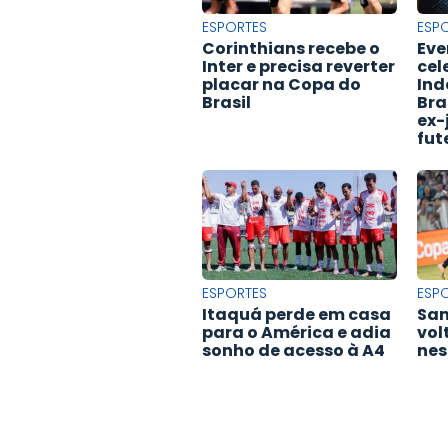
ESPORTES
ESP
Corinthians recebe o
Eve
Inter e precisa reverter
cel
placar na Copa do
Ind
Brasil
Bra
ex-
fut
ESPORTES
ESP
Itaquá perde em casa
San
para o América e adia
vol
sonho de acesso à A4
nes