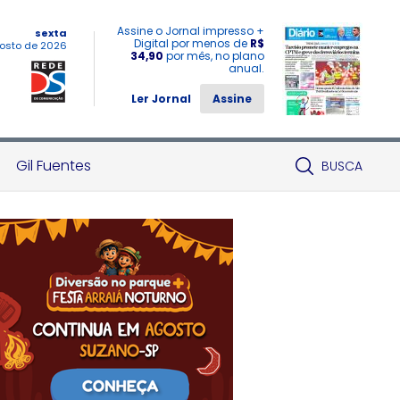
Assine o Jornal impresso +
sexta
Digital por menos de
R$
osto de 2026
34,90
por mês, no plano
anual.
Ler Jornal
Assine
Gil Fuentes
BUSCA