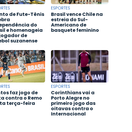
ORTES
ESPORTES
nto de Fute-Tênis
Brasil vence Chile na
ebra
estreia do Sul-
ependência do
Americano de
sil e homenageia
basquete feminino
jogador de
ebol suzanense
ORTES
ESPORTES
tos faz jogo de
Corinthians vai a
ta contra o Remo
Porto Alegre no
ta terça-feira
primeiro jogo das
oitavas contra o
Internacional