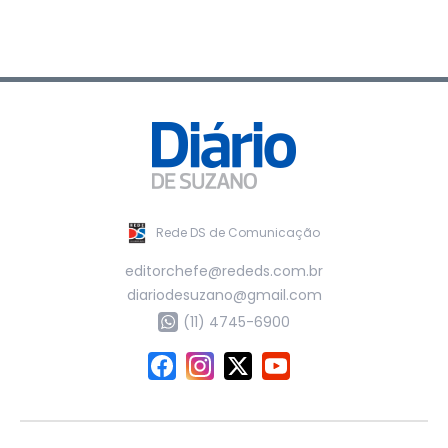
Rede DS de Comunicação
editorchefe@rededs.com.br
diariodesuzano@gmail.com
(11) 4745-6900