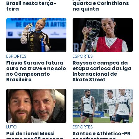
Brasil nesta terça-
quarta e Corinthians
feira
na quinta
ESPORTES
ESPORTES
Flávia Saraiva fatura
Rayssa é campeã da
ouro na trave e no solo
etapa carioca da Liga
no Campeonato
Internacional de
Brasileiro
Skate Street
LUTO
ESPORTES
Pai de Lionel Messi
Santos e Athletico-PR